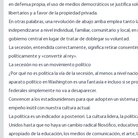
en defensa propia, el uso de medios democráticos se justifica so
libertarios y a favor de la propiedad privada.
En otras palabras, una revolución de abajo arriba emplea tanto
independizarse a nivel individual, familiar, comunitario y local, 
gobierno central en lugar de tratar de doblegar su voluntad.
La secesión, entendida correctamente, significa retirar consenti
políticamente y «convertir al rey».
La secesión no es un movimiento político
¿Por qué no es política la vía de la secesión, al menos a nivel nac
aparato político en Washington es una fantasía e incluso si se pro
federales simplemente no va a desaparecer.
Convencer a los estadounidenses para que adopten un sistema polít
empeño inútil con nuestra cultura actual.
La política es un indicador a posteriori. La cultura lidera, la polí
Unidos hasta que no haya un cambio radical filosófico, educativo y
apropiado de la educación, los medios de comunicación, el arte, la