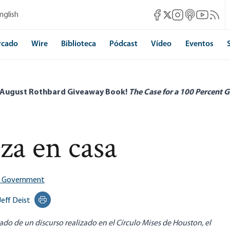
Mises Facebook
Mises Instagram
Mises itunes
Mises Yo
Mises 
nglish
Mises X
rcado
Wire
Biblioteca
Pódcast
Vídeo
Eventos
 August Rothbard Giveaway Book!
The Case for a 100 Percent G
za en casa
g Government
Jeff Deist
Print this page
ptado
de un discurso
realizado en el Círculo Mises de Houston, el