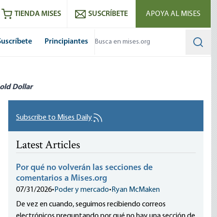
utube
RSS feed
TIENDA MISES
SUSCRÍBETE
APOYA AL MISES
Suscríbete
Principiantes
Searc
old Dollar
Subscribe to Mises Daily
Latest Articles
Por qué no volverán las secciones de
comentarios a Mises.org
07/31/2026
•
Poder y mercado
•
Ryan McMaken
De vez en cuando, seguimos recibiendo correos
electrónicos preguntando por qué no hay una sección de