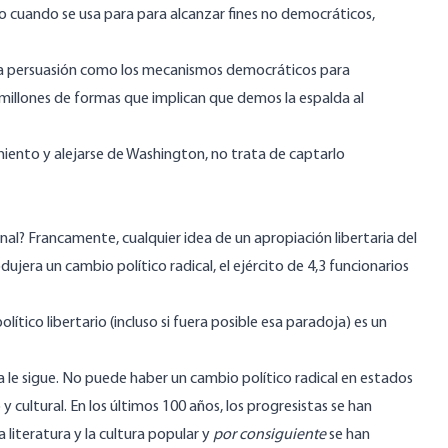
lo cuando se usa para para alcanzar fines no democráticos,
 la persuasión como los mecanismos democráticos para
en millones de formas que implican que demos la espalda al
miento y alejarse de Washington, no trata de captarlo
ional? Francamente, cualquier idea de un apropiación libertaria del
dujera un cambio político radical, el ejército de 4,3 funcionarios
ico libertario (incluso si fuera posible esa paradoja) es un
tica le sigue. No puede haber un cambio político radical en estados
 cultural. En los últimos 100 años, los progresistas se han
 literatura y la cultura popular y
por consiguiente
se han