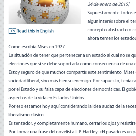
24 de enero de 2015]
Supuestamente todos en 
algún interés sobre el t
concepto abstracto o co
Read this in English
EN
ahora temen los estadou
Como
escribía Mises en 1927
:
La situación de tener que pertenecer a un estado al cual no se q
elecciones que si se debe soportarla como consecuencia de una c
Estoy seguro de que muchos compartís este sentimiento. Mises e
sociedad liberal, sino más bien su enemigo. Por supuesto, tenía
por el Estado y su falsa capa de elecciones democráticas. El gob
aspectos de la vida en Estados Unidos.
Por eso estamos hoy aquí considerando la idea audaz de la secesió
liberalismo clásico.
Es tentador, y completamente humano, cerrar los ojos y resistir
Por tomar una frase del
novelista L.P. Hartley
: «El pasado es un p