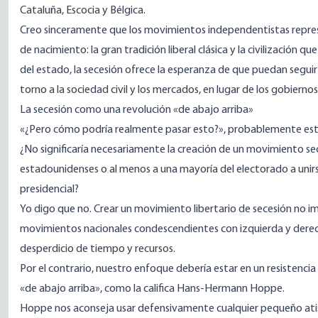
Cataluña, Escocia y Bélgica.
Creo sinceramente que los movimientos independentistas repres
de nacimiento: la gran tradición liberal clásica y la civilización 
del estado, la secesión ofrece la esperanza de que puedan segui
torno a la sociedad civil y los mercados, en lugar de los gobiernos
La secesión como una revolución «de abajo arriba»
«¿Pero cómo podría realmente pasar esto?», probablemente es
¿No significaría necesariamente la creación de un movimiento s
estadounidenses o al menos a una mayoría del electorado a unirs
presidencial?
Yo digo que no. Crear un movimiento libertario de secesión no i
movimientos nacionales condescendientes con izquierda y der
desperdicio de tiempo y recursos.
Por el contrario, nuestro enfoque debería estar en un resistencia
«de abajo arriba», como
la califica
Hans-Hermann Hoppe.
Hoppe nos aconseja usar defensivamente cualquier pequeño atisbo