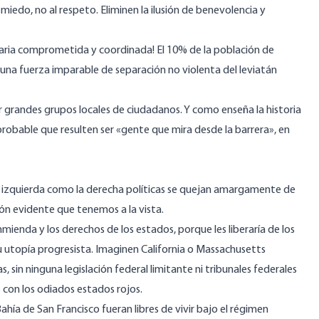
iedo, no al respeto. Eliminen la ilusión de benevolencia y
taria comprometida y coordinada! El 10% de la población de
una fuerza imparable de separación no violenta del leviatán
r grandes grupos locales de ciudadanos. Y como enseña la historia
probable que resulten ser «gente que mira desde la barrera», en
a izquierda como la derecha políticas se quejan amargamente de
ión evidente que tenemos a la vista.
ienda y los derechos de los estados, porque les liberaría de los
u utopía progresista. Imaginen California o Massachusetts
 sin ninguna legislación federal limitante ni tribunales federales
s con los odiados estados rojos.
ahía de San Francisco fueran libres de vivir bajo el régimen