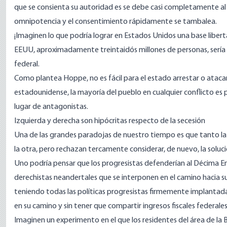
que se consienta su autoridad es se debe casi completamente al m
omnipotencia y el consentimiento rápidamente se tambalea.
¡Imaginen lo que podría lograr en Estados Unidos una base liber
EEUU, aproximadamente treintaidós millones de personas, sería 
federal.
Como plantea Hoppe, no es fácil para el estado arrestar o ataca
estadounidense, la mayoría del pueblo en cualquier conflicto es 
lugar de antagonistas.
Izquierda y derecha son hipócritas respecto de la secesión
Una de las grandes paradojas de nuestro tiempo es que tanto l
la otra, pero rechazan tercamente considerar, de nuevo, la soluc
Uno podría pensar que los progresistas defenderían al Décima Enm
derechistas neandertales que se interponen en el camino hacia s
teniendo todas las políticas progresistas firmemente implantadas,
en su camino y sin tener que compartir ingresos fiscales federale
Imaginen un experimento en el que los residentes del área de la B