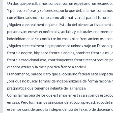
Unidos que pensábamos conocer son un espejismo, un recuerdo, u
Y por eso, señoras y señores, es por lo que deberíamos tomarno
con el libertarismo) como como alternativa real para el futuro.
¿Alguien cree realmente que un Estado del bienestar físicamente
personas, intereses económicos, sociales y culturales enormeme
indefinidamente sin conflictos intensos ni enfrentamientos eco
¿Alguien cree realmente que podemos unirnos bajo un Estado qu
frente a negros, hispanos frente a anglos, hombres frente a mujere
frente a tradicionalistas, contribuyentes frente receptores de pr
estados azules y la clase política frente a todos?
Francamente, parece claro que el gobierno federal está empecin
¿por qué no buscar formas de independizarse de forma racional y 
pragmática que tenemos delante de las narices?
Como la mayoría de los que estamos en esta sala somos estadounid
en casa. Pero los mismos principios de autopropiedad, autodeter
estemos considerando la independencia de Texas o de docenas d