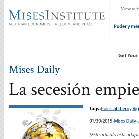
Skip
View in E
to
main
content
Poder y me
Get Your
Mises Daily
La secesión empie
Tags:
Political Theory,
Bi
01/30/2015
•
Mises Daily
•
[Este artículo está ada