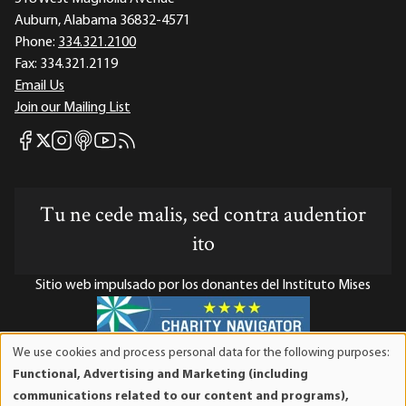
Auburn, Alabama 36832-4571
Phone:
334.321.2100
Fax:
334.321.2119
Email Us
Join our Mailing List
Mises Facebook
Mises Instagram
Mises itunes
Mises Youtube
Mises RSS feed
Mises X
Tu ne cede malis, sed contra audentior
ito
Sitio web impulsado por los donantes del Instituto Mises
We use cookies and process personal data for the following purposes:
Use
El Instituto Mises es una organización sin fines de lucro 501(c)(3)
Functional, Advertising and Marketing (including
of
exenta de impuestos. Las contribuciones son deducibles de
communications related to our content and programs),
personal