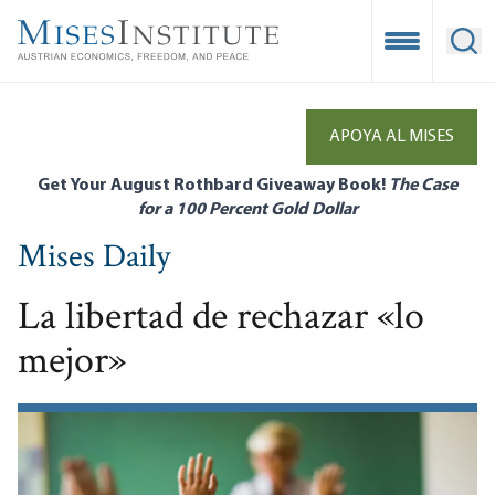
Skip
to
Open Mobile
Ope
main
content
APOYA AL MISES
Get Your August Rothbard Giveaway Book!
The Case
for a 100 Percent Gold Dollar
Mises Daily
La libertad de rechazar «lo
mejor»