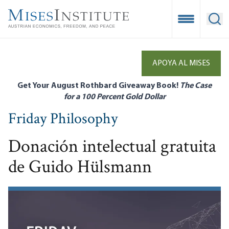
Skip
to
Open Mobile
Ope
main
content
APOYA AL MISES
Get Your August Rothbard Giveaway Book!
The Case
for a 100 Percent Gold Dollar
Friday Philosophy
Donación intelectual gratuita
de Guido Hülsmann