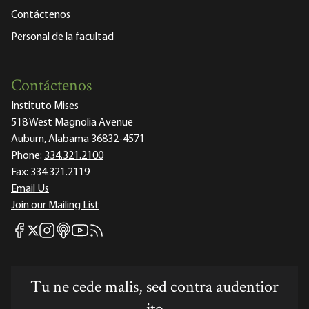
Contáctenos
Personal de la facultad
Contáctenos
Instituto Mises
518 West Magnolia Avenue
Auburn, Alabama 36832-4571
Phone:
334.321.2100
Fax:
334.321.2119
Email Us
Join our Mailing List
Mises Facebook
Mises Instagram
Mises itunes
Mises Youtube
Mises RSS feed
Mises X
Tu ne cede malis, sed contra audentior