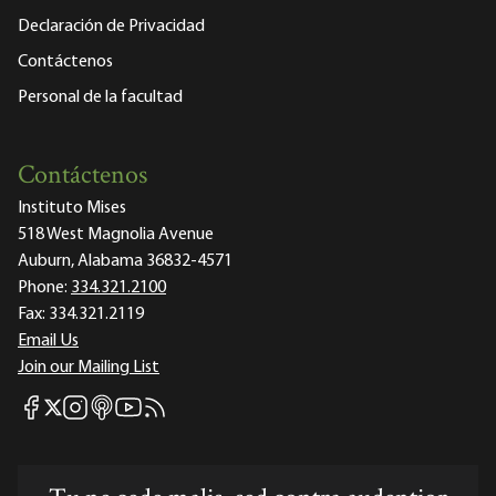
Declaración de Privacidad
Contáctenos
Personal de la facultad
Contáctenos
Instituto Mises
518 West Magnolia Avenue
Auburn, Alabama 36832-4571
Phone:
334.321.2100
Fax:
334.321.2119
Email Us
Join our Mailing List
Mises Facebook
Mises Instagram
Mises itunes
Mises Youtube
Mises RSS feed
Mises X