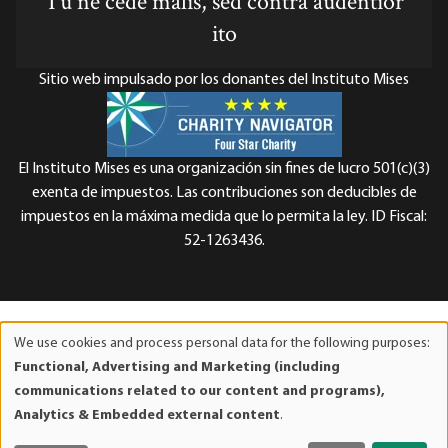
Tu ne cede malis, sed contra audentior
ito
Sitio web impulsado por los donantes del Instituto Mises
El Instituto Mises es una organización sin fines de lucro 501(c)(3)
exenta de impuestos. Las contribuciones son deducibles de
impuestos en la máxima medida que lo permita la ley. ID Fiscal:
52-1263436.
We use cookies and process personal data for the following purposes:
Use
Functional, Advertising and Marketing (including
of
communications related to our content and programs),
personal
Analytics & Embedded external content
.
data