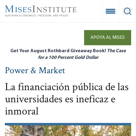
Skip
to
Open Mobile
Ope
main
content
APOYA AL MISES
Get Your August Rothbard Giveaway Book!
The Case
for a 100 Percent Gold Dollar
Power & Market
La financiación pública de las
universidades es ineficaz e
inmoral