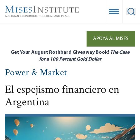
Skip
to
Open Mobile
Ope
main
content
APOYA AL MISES
Get Your August Rothbard Giveaway Book!
The Case
for a 100 Percent Gold Dollar
Power & Market
El espejismo financiero en
Argentina