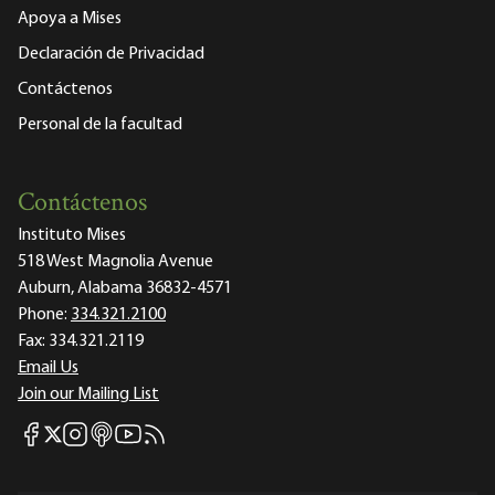
Apoya a Mises
Declaración de Privacidad
Contáctenos
Personal de la facultad
Contáctenos
Instituto Mises
518 West Magnolia Avenue
Auburn, Alabama 36832-4571
Phone:
334.321.2100
Fax:
334.321.2119
Email Us
Join our Mailing List
Mises Facebook
Mises Instagram
Mises itunes
Mises Youtube
Mises RSS feed
Mises X