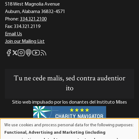
518 West Magnolia Avenue
Auburn, Alabama 36832-4571
Phone:
334.321.2100
Fax:
334.321.2119
Email Us
Join our Mailing List
Mises Facebook
Mises Instagram
Mises itunes
Mises Youtube
Mises RSS feed
Mises X
Tu ne cede malis, sed contra audentior
ito
Sitio web impulsado por los donantes del Instituto Mises
We use cookies and process personal data for the following purposes:
Use
El Instituto Mises es una organización sin fines de lucro 501(c)(3)
Functional, Advertising and Marketing (including
of
exenta de impuestos. Las contribuciones son deducibles de