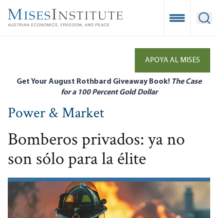
Skip
to
Open Mobile
Ope
main
content
APOYA AL MISES
Get Your August Rothbard Giveaway Book!
The Case
for a 100 Percent Gold Dollar
Power & Market
Bomberos privados: ya no
son sólo para la élite