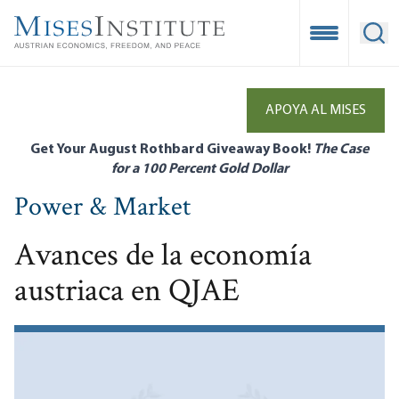
Skip
to
Open Mobile
Ope
main
content
APOYA AL MISES
Get Your August Rothbard Giveaway Book!
The Case
for a 100 Percent Gold Dollar
Power & Market
Avances de la economía
austriaca en QJAE