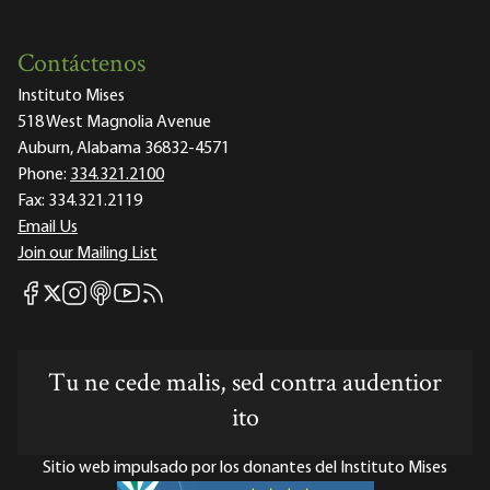
Contáctenos
Instituto Mises
518 West Magnolia Avenue
Auburn, Alabama 36832-4571
Phone:
334.321.2100
Fax:
334.321.2119
Email Us
Join our Mailing List
Mises Facebook
Mises Instagram
Mises itunes
Mises Youtube
Mises RSS feed
Mises X
Tu ne cede malis, sed contra audentior
ito
Sitio web impulsado por los donantes del Instituto Mises