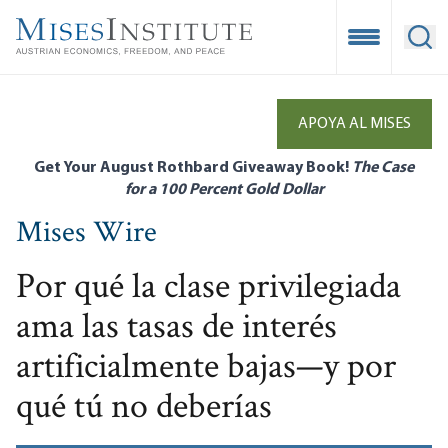
Skip
to
Open Mobile
Ope
main
content
APOYA AL MISES
Get Your August Rothbard Giveaway Book!
The Case
for a 100 Percent Gold Dollar
Mises Wire
Por qué la clase privilegiada
ama las tasas de interés
artificialmente bajas—y por
qué tú no deberías