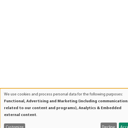
We use cookies and process personal data for the following purposes:
Use
Functional, Advertising and Marketing (including communication
of
related to our content and programs), Analytics & Embedded
personal
external content
.
data
and
Customize
Decline
Acc