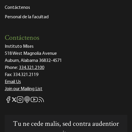
Contáctenos
Personal de la facultad
Contáctenos
Instituto Mises
518 West Magnolia Avenue
Auburn, Alabama 36832-4571
Phone:
334.321.2100
Fax:
334.321.2119
Email Us
Join our Mailing List
Mises Facebook
Mises Instagram
Mises itunes
Mises Youtube
Mises RSS feed
Mises X
Tu ne cede malis, sed contra audentior