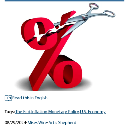
Read this in English
EN
Tags:
The Fed,
Inflation,
Monetary Policy,
U.S. Economy
08/29/2024
•
Mises Wire
•
Artis Shepherd