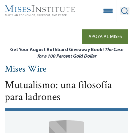
Skip
to
Open Mobile
Ope
main
content
APOYA AL MISES
Get Your August Rothbard Giveaway Book!
The Case
for a 100 Percent Gold Dollar
Mises Wire
Mutualismo: una filosofía
para ladrones