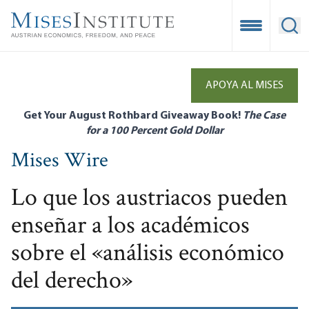
Skip
to
Open Mobile
Ope
main
content
APOYA AL MISES
Get Your August Rothbard Giveaway Book!
The Case
for a 100 Percent Gold Dollar
Mises Wire
Lo que los austriacos pueden
enseñar a los académicos
sobre el «análisis económico
del derecho»