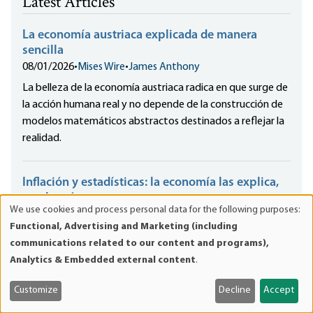
Latest Articles
La economía austriaca explicada de manera
sencilla
08/01/2026
•
Mises Wire
•
James Anthony
La belleza de la economía austriaca radica en que surge de
la acción humana real y no depende de la construcción de
modelos matemáticos abstractos destinados a reflejar la
realidad.
Inflación y estadísticas: la economía las explica,
no al revés
We use cookies and process personal data for the following purposes:
08/01/2026
•
Mises Wire
•
Per Bylund
Use
Functional, Advertising and Marketing (including
of
Las estadísticas pueden ser interesantes e informativas,
communications related to our content and programs),
personal
pero solo si se logran entender adecuadamente a través
Analytics & Embedded external content
.
data
de una teoría económica sólida.
and
Customize
Decline
Accept
cookies