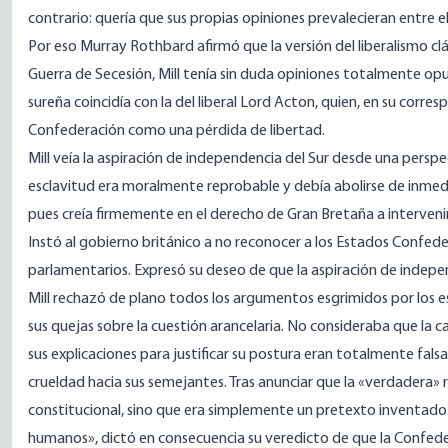
contrario: quería que sus propias opiniones prevalecieran entre el
Por eso Murray Rothbard afirmó que la versión del liberalismo clá
Guerra de Secesión, Mill tenía sin duda opiniones totalmente opu
sureña coincidía con la del liberal Lord Acton, quien, en su corre
Confederación como una pérdida de libertad.
Mill veía la aspiración de independencia del Sur desde una persp
esclavitud era moralmente reprobable y debía abolirse de inmedi
pues creía firmemente en el derecho de Gran Bretaña a intervenir
Instó al gobierno británico a no reconocer a los Estados Conf
parlamentarios. Expresó su deseo de que la aspiración de indepe
Mill rechazó de plano todos los argumentos esgrimidos por los es
sus quejas sobre la cuestión arancelaria. No consideraba que la c
sus explicaciones para justificar su postura eran totalmente fa
crueldad hacia sus semejantes. Tras anunciar que la «verdadera» 
constitucional, sino que era simplemente un pretexto inventado p
humanos», dictó en consecuencia su veredicto de que la Confed