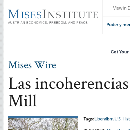
Skip
View in E
to
main
content
Poder y me
Get Your
Mises Wire
Las incoherencias
Mill
Tags:
Liberalism,
U.S. His