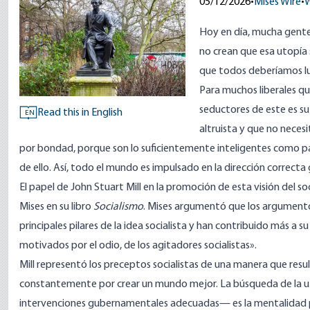
05/12/2026
•
Mises Wire
•
W
Hoy en día, mucha gente 
no crean que esa utopía 
que todos deberíamos lu
Para muchos liberales qu
seductores de este es s
Read this in English
EN
altruista y que no neces
por bondad, porque son lo suficientemente inteligentes como pa
de ello. Así, todo el mundo es impulsado en la dirección correct
El papel de John Stuart Mill en la promoción de esta visión del so
Mises en su libro
Socialismo
. Mises
argumentó
que los argumento
principales pilares de la idea socialista y han contribuido más 
motivados por el odio, de los agitadores socialistas».
Mill representó los preceptos socialistas de una manera que result
constantemente por crear un mundo mejor. La búsqueda de la ut
intervenciones gubernamentales adecuadas— es la mentalidad por