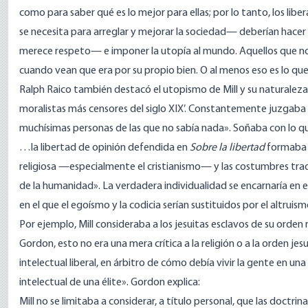
como para saber qué es lo mejor para ellas; por lo tanto, los lib
se necesita para arreglar y mejorar la sociedad— deberían hacer 
merece respeto— e imponer la utopía al mundo. Aquellos que no
cuando vean que era por su propio bien. O al menos eso es lo que
Ralph Raico también
destacó
el utopismo de Mill y su naturaleza
moralistas más censores del siglo XIX’. Constantemente juzgaba 
muchísimas personas de las que no sabía nada». Soñaba con lo qu
…la libertad de opinión defendida en
Sobre la libertad
formaba p
religiosa —especialmente el cristianismo— y las costumbres tradici
de la humanidad». La verdadera individualidad se encarnaría en el
en el que el egoísmo y la codicia serían sustituidos por el altrui
Por ejemplo, Mill consideraba a los jesuitas esclavos de su orden 
Gordon, esto no era una mera crítica a la religión o a la orden jes
intelectual liberal, en árbitro de cómo debía vivir la gente en u
intelectual de una élite». Gordon explica:
Mill no se limitaba a considerar, a título personal, que las doctri