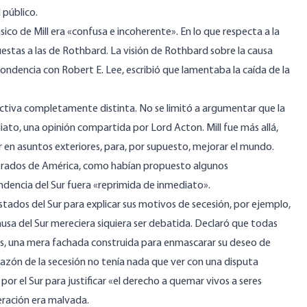
 público.
sico de Mill era «confusa e incoherente». En lo que respecta a la
estas a las de Rothbard. La visión de Rothbard sobre la causa
spondencia con Robert E. Lee, escribió que lamentaba la caída de la
ectiva completamente distinta. No se limitó a
argumentar
que la
ato, una opinión compartida por Lord Acton. Mill fue más allá,
 en asuntos exteriores, para, por supuesto, mejorar el mundo.
ederados de América, como habían propuesto algunos
ndencia del Sur fuera «reprimida de inmediato».
tados del Sur para explicar sus motivos de secesión, por ejemplo,
ausa del Sur mereciera siquiera ser debatida. Declaró que todas
lsas, una mera fachada construida para enmascarar su deseo de
razón de la secesión no tenía nada que ver con una disputa
or el Sur para justificar «el derecho a quemar vivos a seres
eración era malvada.