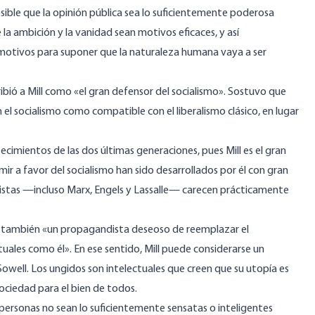
osible que la opinión pública sea lo suficientemente poderosa
 la ambición y la vanidad sean motivos eficaces, y así
motivos para suponer que la naturaleza humana vaya a ser
ibió
a Mill como «el gran defensor del socialismo». Sostuvo que
 el socialismo como compatible con el liberalismo clásico, en lugar
cimientos de las dos últimas generaciones, pues Mill es el gran
ir a favor del socialismo han sido desarrollados por él con gran
listas —incluso Marx, Engels y Lassalle— carecen prácticamente
no también «un propagandista deseoso de reemplazar el
tuales como él». En ese sentido, Mill puede considerarse un
Sowell. Los ungidos son intelectuales que creen que su utopía es
ociedad para el bien de todos.
 personas no sean lo suficientemente sensatas o inteligentes