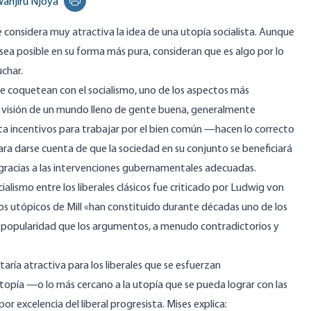
anjiru Njoya
Print this page
considera muy atractiva la idea de una utopía socialista. Aunque
sea posible en su forma más pura, consideran que es algo por lo
char.
e coquetean con el socialismo, uno de los aspectos más
u visión de un mundo lleno de gente buena, generalmente
ita incentivos para trabajar por el bien común —hacen lo correcto
ra darse cuenta de que la sociedad en su conjunto se beneficiará
a gracias a las intervenciones gubernamentales adecuadas.
cialismo entre los liberales clásicos fue criticado por Ludwig von
s utópicos de Mill «han constituido durante décadas uno de los
a su popularidad que los argumentos, a menudo contradictorios y
aría atractiva para los liberales que se esfuerzan
opía —o lo más cercano a la utopía que se pueda lograr con las
 excelencia del liberal progresista. Mises
explica
: