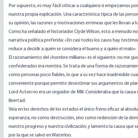
Por supuesto, es muy fácil criticar a cualquiera si empezamos po
nuestra propia explicación. Una característica típica de las perso
su opinión, las razones y motivaciones erróneas que les llevan a h
Como ha señalado el historiador Clyde Wilson, esto a menudo no 
narrativa política preferida: «En casi todos los casos hay testimon
reduce a decidir a quién se considera el bueno y a quién el malo».
El razonamiento del «hombre milliano» es el siguiente: no me gust
confederados era mentira. Se trata de una forma de razonamien
como personas poco fiables, lo que a su vez hace inadmisible cu
conveniente porque permite desestimar sus argumentos de plano
Lord Acton no era un seguidor de Mill. Consideraba que la causa 
libertad:
Veía en los derechos de los estados el único freno eficaz al abso
esperanza, no como destrucción, sino como redención de la dem
nuestro progreso y nuestra civilización; y lamento la causa qu
por la que se salvó en Waterloo.