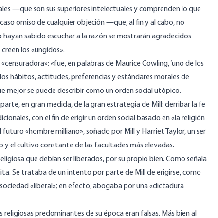
erales —que son sus superiores intelectuales y comprenden lo que
caso omiso de cualquier objeción —que, al fin y al cabo, no
 hayan sabido escuchar a la razón se mostrarán agradecidos
 creen los «ungidos».
 «censuradora»: «fue, en palabras de Maurice Cowling, ‘uno de los
los hábitos, actitudes, preferencias y estándares morales de
e mejor se puede describir como un orden social utópico.
arte, en gran medida, de la gran estrategia de Mill: derribar la fe
onales, con el fin de erigir un orden social basado en «la religión
 futuro «hombre milliano», soñado por Mill y Harriet Taylor, un ser
smo y el cultivo constante de las facultades más elevadas.
religiosa que debían ser liberados, por su propio bien. Como señala
uita. Se trataba de un intento por parte de Mill de erigirse, como
na sociedad «liberal»; en efecto, abogaba por una «dictadura
nas religiosas predominantes de su época eran falsas. Más bien al