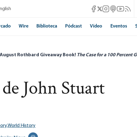
Mises Facebook
Mises Instagram
Mises itunes
Mises Yo
Mises 
nglish
Mises X
rcado
Wire
Biblioteca
Pódcast
Vídeo
Eventos
 August Rothbard Giveaway Book!
The Case for a 100 Percent G
 de John Stuart
tory,
World History