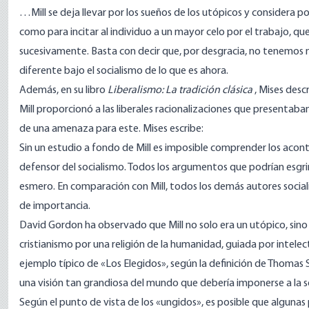
…Mill se deja llevar por los sueños de los utópicos y considera p
como para incitar al individuo a un mayor celo por el trabajo, que
sucesivamente. Basta con decir que, por desgracia, no tenemos 
diferente bajo el socialismo de lo que es ahora.
Además, en su libro
Liberalismo: La tradición clásica
, Mises
descr
Mill proporcionó a las liberales racionalizaciones que presentaban
de una amenaza para este. Mises
escribe
:
Sin un estudio a fondo de Mill es imposible comprender los aconte
defensor del socialismo. Todos los argumentos que podrían esgrim
esmero. En comparación con Mill, todos los demás autores socia
de importancia.
David Gordon ha
observado
que Mill no solo era un utópico, si
cristianismo por una religión de la humanidad, guiada por intelec
ejemplo típico de «Los Elegidos», según la definición de Thomas 
una visión tan grandiosa del mundo que debería imponerse a la s
Según el punto de vista de los «ungidos», es posible que algunas