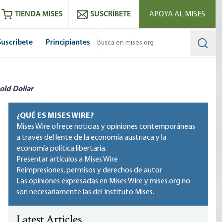
utube
RSS feed
TIENDA MISES
SUSCRÍBETE
APOYA AL MISES
Suscríbete
Principiantes
Searc
old Dollar
¿QUÉ ES MISES WIRE?
Mises Wire ofrece noticias y opiniones contemporáneas
a través del lente de la economía austriaca y la
economía política libertaria.
Presentar artículos a Mises Wire
Reimpresiones, permisos y derechos de autor
Las opiniones expresadas en Mises Wire y mises.org no
son necesariamente las del Instituto Mises.
Latest Articles