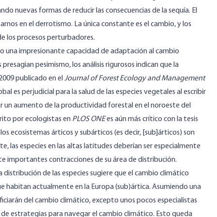
o nuevas formas de reducir las consecuencias de la sequía. El
rnos en el derrotismo. La única constante es el cambio, y los
de los procesos perturbadores.
do una impresionante capacidad de adaptación al cambio
s presagian pesimismo, los análisis rigurosos indican que la
 2009 publicado en el
Journal of
Forest Ecology and Management
l es perjudicial para la salud de las especies vegetales al escribir
 un aumento de la productividad forestal en el noroeste del
rito por
ecologistas
en
PLOS ONE
es aún más crítico con la tesis
los ecosistemas árticos y subárticos (es decir, [sub]árticos) son
e, las especies en las altas latitudes deberían ser especialmente
 importantes contracciones de su área de distribución.
distribución de las especies sugiere que el cambio climático
ue habitan actualmente en la Europa (sub)ártica. Asumiendo una
ficiarán del cambio climático, excepto unos pocos especialistas
 de estrategias para navegar el cambio climático. Esto queda