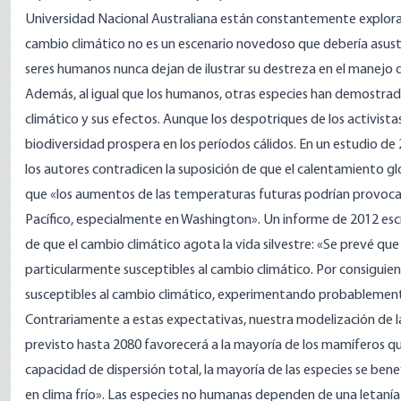
Universidad Nacional Australiana
están constantemente explorand
cambio climático no es un escenario novedoso que debería asusta
seres humanos nunca dejan de ilustrar su destreza en el manejo 
Además, al igual que los humanos, otras especies han demostra
climático y sus efectos. Aunque los
despotriques
de los activista
biodiversidad prospera en los períodos cálidos. En un estudio de
los autores contradicen la suposición de que el calentamiento globa
que «los aumentos de las temperaturas futuras podrían provocar
Pacífico, especialmente en Washington». Un informe de 2012 esc
de que el cambio climático agota la vida silvestre: «Se prevé que 
particularmente susceptibles al cambio climático. Por consiguient
susceptibles al cambio climático, experimentando probablemente
Contrariamente a estas expectativas, nuestra modelización de la 
previsto hasta 2080 favorecerá a la mayoría de los mamíferos q
capacidad de dispersión total, la mayoría de las especies se bene
en clima frío». Las especies no humanas dependen de una letanía