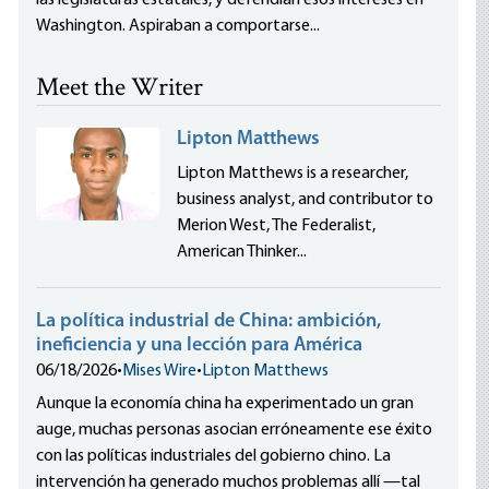
las legislaturas estatales, y defendían esos intereses en
Washington. Aspiraban a comportarse...
Meet the Writer
Lipton Matthews
Lipton Matthews is a researcher,
business analyst, and contributor to
Merion West, The Federalist,
American Thinker...
La política industrial de China: ambición,
ineficiencia y una lección para América
06/18/2026
•
Mises Wire
•
Lipton Matthews
Aunque la economía china ha experimentado un gran
auge, muchas personas asocian erróneamente ese éxito
con las políticas industriales del gobierno chino. La
intervención ha generado muchos problemas allí —tal