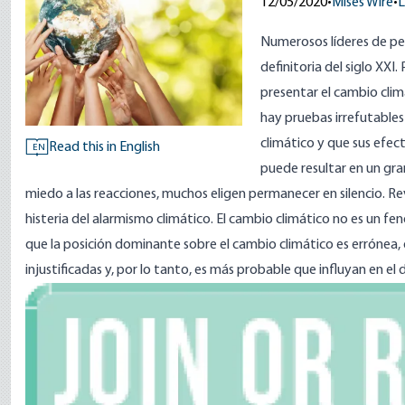
12/05/2020
•
Mises Wire
•
L
Numerosos líderes de pe
definitoria del siglo XXI
presentar el cambio clim
hay pruebas irrefutables
climático y que sus efec
Read this in English
EN
puede resultar en un gr
miedo a las reacciones, muchos eligen permanecer en silencio. Rev
histeria del alarmismo climático. El cambio climático no es un 
que la posición dominante sobre el cambio climático es errónea
injustificadas y, por lo tanto, es más probable que influyan en el
Image