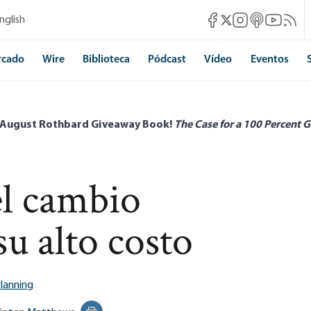
Mises Facebook
Mises Instagram
Mises itunes
Mises Yo
Mises 
nglish
Mises X
rcado
Wire
Biblioteca
Pódcast
Vídeo
Eventos
 August Rothbard Giveaway Book!
The Case for a 100 Percent G
el cambio
su alto costo
lanning