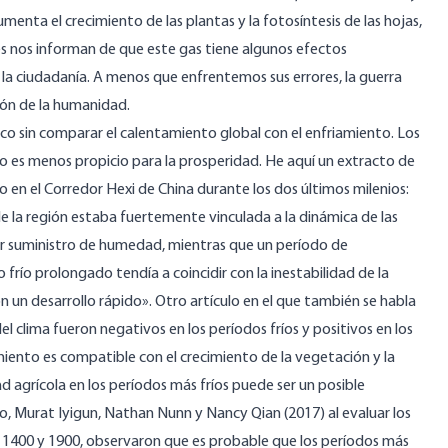
nta el crecimiento de las plantas y la fotosíntesis de las hojas,
ales nos informan de que este gas tiene algunos efectos
a la ciudadanía. A menos que enfrentemos sus errores, la guerra
ión de la humanidad.
o sin comparar el calentamiento global con el enfriamiento. Los
to es menos propicio para la prosperidad. He aquí un extracto de
lo en el Corredor Hexi de China durante los dos últimos milenios:
 la región estaba fuertemente vinculada a la dinámica de las
ayor suministro de humedad, mientras que un período de
frío prolongado tendía a coincidir con la inestabilidad de la
on un desarrollo rápido». Otro
artículo
en el que también se habla
el clima fueron negativos en los períodos fríos y positivos en los
ento es compatible con el crecimiento de la vegetación y la
ad agrícola en los períodos más fríos puede ser un posible
lo, Murat Iyigun, Nathan Nunn y Nancy Qian (2017) al
evaluar
los
re 1400 y 1900, observaron que es probable que los períodos más