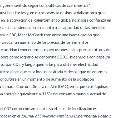
 ¿tiene sentido seguir con políticas de «cero-neto»?
tibles fósiles y, en otros casos, la desindustrialización a gran
 en la activación del calentamiento global no inspira confianza en
bastante condenatoria en cuanto a la capacidad de las medidas
 para la BBC, Matt McGrath transmite una investigación que
rovocar un aumento de los precios de los alimentos:
re podrían tener enormes repercusiones en los precios futuros de
eas sobre cómo lograrlo se denomina BECCS-bioenergía con captura
bsorban CO2, y luego quemarlas para obtener electricidad
ríticos dicen que esta idea necesitaría el despliegue de enormes
la agricultura en un momento de aumento de la población
a llamada Captura Directa de Aire (DAC), en la que las máquinas
una energía equivalente al 115% del consumo mundial actual de
del CO2 como contaminante, su efecto de fertilización es
roceso en el
Journal of Environmental and Experimental Botany
,