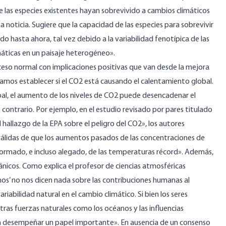
e las especies existentes hayan sobrevivido a cambios climáticos
noticia. Sugiere que la capacidad de las especies para sobrevivir
o hasta ahora, tal vez debido a la variabilidad fenotípica de las
máticas en un paisaje heterogéneo».
eso normal con implicaciones positivas que van desde la mejora
tamos establecer si el CO2 está causando el calentamiento global.
bal, el aumento de los niveles de CO2 puede desencadenar el
 contrario. Por ejemplo, en el estudio revisado por pares titulado
el hallazgo de la EPA sobre el peligro del CO2», los autores
álidas de que los aumentos pasados de las concentraciones de
ormado, e incluso alegado, de las temperaturas récord». Además,
ceánicos. Como
explica
el profesor de ciencias atmosféricas
rimos’ no nos dicen nada sobre las contribuciones humanas al
riabilidad natural en el cambio climático. Si bien los seres
as fuerzas naturales como los océanos y las influencias
en desempeñar un papel importante». En ausencia de un consenso