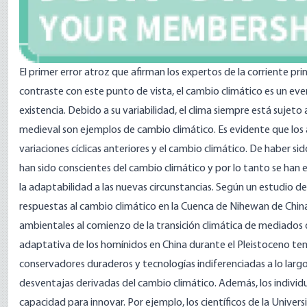
El primer error atroz que afirman
los expertos
de la corriente pri
contraste con este punto de vista, el cambio climático es un e
existencia. Debido a su variabilidad, el clima siempre está sujet
medieval
son ejemplos de cambio climático. Es evidente que los a
variaciones cíclicas anteriores y el cambio climático. De haber s
han sido conscientes del cambio climático y por lo tanto se ha
la adaptabilidad a las nuevas circunstancias. Según un estudio d
respuestas al cambio climático en la Cuenca de Nihewan de China 
ambientales al comienzo de la transición climática de mediados 
adaptativa de los homínidos en China durante el Pleistoceno t
conservadores duraderos y tecnologías indiferenciadas a lo largo
desventajas derivadas del cambio climático. Además, los indiv
capacidad para innovar. Por ejemplo, los científicos de la
Univers