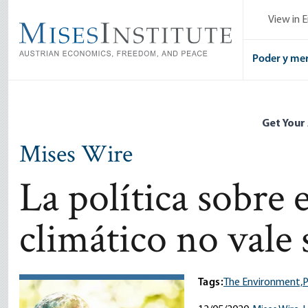
Skip
View in E
to
main
content
Poder y me
Get Your
Mises Wire
La política sobre 
climático no vale 
Tags:
The Environment,
P