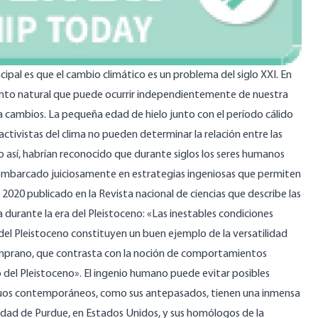
ncipal es que el cambio climático es un problema del siglo XXI. En
vento natural que puede ocurrir independientemente de nuestra
o a cambios. La pequeña
edad de hielo
junto con el período cálido
ctivistas del clima no pueden determinar la relación entre las
ido así, habrían reconocido que durante siglos los seres humanos
n embarcado juiciosamente en estrategias ingeniosas que permiten
e 2020 publicado en la Revista
nacional de ciencias
que describe las
durante la era del Pleistoceno: «Las inestables condiciones
del Pleistoceno constituyen un buen ejemplo de la versatilidad
emprano, que contrasta con la noción de comportamientos
 del Pleistoceno». El ingenio humano puede evitar posibles
iduos contemporáneos, como sus antepasados, tienen una inmensa
idad de Purdue
, en Estados Unidos, y sus homólogos de la