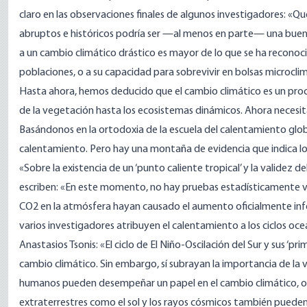
claro en las observaciones finales de algunos
investigadores
: «Qu
abruptos e históricos podría ser —al menos en parte— una buena 
a un cambio climático drástico es mayor de lo que se ha reconocid
poblaciones, o a su capacidad para sobrevivir en bolsas microcli
Hasta ahora, hemos deducido que el cambio climático es un proc
de la vegetación hasta los ecosistemas
dinámicos
. Ahora necesi
Basándonos en la ortodoxia de la escuela del calentamiento glo
calentamiento. Pero hay una montaña de
evidencia
que indica lo
«Sobre la existencia de un ‘punto caliente tropical’ y la validez d
escriben: «En este momento, no hay pruebas estadísticamente v
CO2 en la atmósfera hayan causado el aumento oficialmente inf
varios investigadores atribuyen el calentamiento a los ciclos o
Anastasios Tsonis: «El ciclo de El Niño-Oscilación del Sur y sus ‘p
cambio climático. Sin embargo, sí subrayan la importancia de la va
humanos pueden desempeñar un papel en el cambio climático, otr
extraterrestres como el sol y los rayos cósmicos también pued