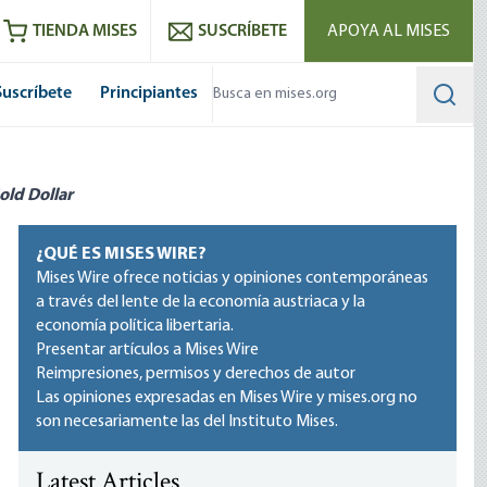
utube
RSS feed
TIENDA MISES
SUSCRÍBETE
APOYA AL MISES
Suscríbete
Principiantes
Searc
old Dollar
¿QUÉ ES MISES WIRE?
Mises Wire ofrece noticias y opiniones contemporáneas
a través del lente de la economía austriaca y la
economía política libertaria.
Presentar artículos a Mises Wire
Reimpresiones, permisos y derechos de autor
Las opiniones expresadas en Mises Wire y mises.org no
son necesariamente las del Instituto Mises.
Latest Articles