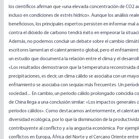
los científicos afirman
que «una elevada concentración de CO2 aume
incluso en condiciones de estrés hídrico». Aunque los análisis re
beneficiosos, los principales expertos persisten en informar mal 
contra el dióxido de carbono tendrá éxito en empeorar la situac
Además, no podemos concluir un debate sobre el cambio climátic
escritores
lamentan el calentamiento
global, pero el enfriamien
un
estudio
que documenta la relación entre el clima y el desarrol
«Los resultados demostraron que la temperatura reconstruida de
precipitaciones, es decir, un clima cálido se asociaba con un m
enfriamiento se asociaba con sequías más frecuentes. Un período 
sociedad.... En cambio, un período cálido prolongado coincidía c
de China llega a una conclusión similar: «Los impactos generales d
períodos cálidos». Como destacamos anteriormente, el calentami
diversidad ecológica, por lo que la disminución de la productivid
contribuyente al conflicto y a la angustia económica. Por ejemp
conflictos en Europa, África del Norte y el Cercano Oriente ent