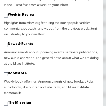
video—sent five times a week to your inbox.
Week in Review
Highlights from mises.org featuring the most popular articles,
commentary, podcasts, and videos from the previous week. Sent
on Saturday to your mailbox.
News & Events
Announcements about upcoming events, seminars, publications,
new audio and video, and general news about what we are doing
at the Mises Institute.
Bookstore
Weekly book offerings. Announcements of new books, ePubs,
audiobooks, discounted and sale items, and Mises Institute
memorabilia.
The Misesian