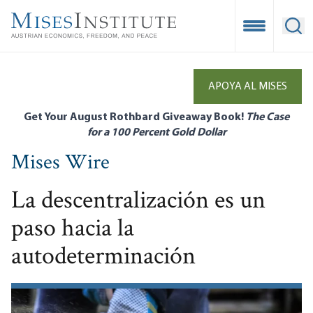
Skip
to
Open Mobile
Ope
main
content
APOYA AL MISES
Get Your August Rothbard Giveaway Book!
The Case
for a 100 Percent Gold Dollar
Mises Wire
La descentralización es un
paso hacia la
autodeterminación