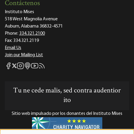
Contáctenos
Instituto Mises
518 West Magnolia Avenue
Auburn, Alabama 36832-4571
Phone:
334.321.2100
Fax:
334.321.2119
Email Us
Join our Mailing List
Mises Facebook
Mises Instagram
Mises itunes
Mises Youtube
Mises RSS feed
Mises X
Tu ne cede malis, sed contra audentior
ito
Sitio web impulsado por los donantes del Instituto Mises