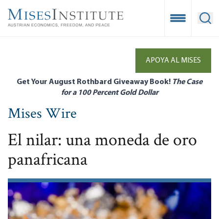
Skip
to
Open Mobile
Ope
main
content
APOYA AL MISES
Get Your August Rothbard Giveaway Book!
The Case
for a 100 Percent Gold Dollar
Mises Wire
El nilar: una moneda de oro
panafricana