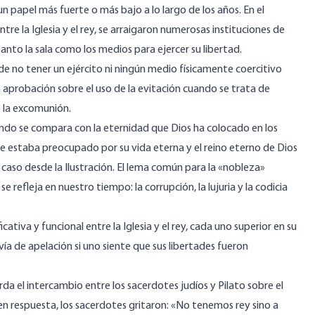
 papel más fuerte o más bajo a lo largo de los años. En el
 entre la Iglesia y el rey, se arraigaron numerosas instituciones de
tanto la sala como los medios para ejercer su libertad.
de no tener un ejército ni ningún medio físicamente coercitivo
n aprobación sobre el uso de la evitación cuando se trata de
e la excomunión.
uando se compara con la eternidad que Dios ha colocado en los
le estaba preocupado por su vida eterna y el reino eterno de Dios
caso desde la Ilustración. El lema común para la «nobleza»
refleja en nuestro tiempo: la corrupción, la lujuria y la codicia
tiva y funcional entre la Iglesia y el rey, cada uno superior en su
ía de apelación si uno siente que sus libertades fueron
a el intercambio entre los sacerdotes judíos y Pilato sobre el
, en respuesta, los sacerdotes gritaron: «No tenemos rey sino a