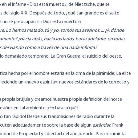
 en el infame «Dios está muerto», de Nietzsche, que se
es del siglo XIX. Después de todo, ¿qué tan grande es el salto
ue no se preocupan si «Dios está muerto»?
ré.
Lo hemos matado, tú y yo, somos sus asesinos.
... ¿A dónde
uamente?
¿Hacia atrás, hacia los lados, hacia adelante, en todas
 desviando como a través de una nada infinita?
do demasiado temprano. La Gran Guerra, el suicidio del oeste,
ca hecha por el hombre estaría en la cima de la pirámide; La elite
bleciendo un «nuevo espíritu»: nuevos estándares de lo correcto y
propia brújula y creamos nuestra propia definición del norte
resión» en tal ambiente. ¿En base a qué?
 tan rápido! Desde sus transmisiones de radio durante la
scuten adecuadamente sobre la base de algún
estándar
. Frank
ciedad de Propiedad y Libertad del año pasado. Para resumir: la