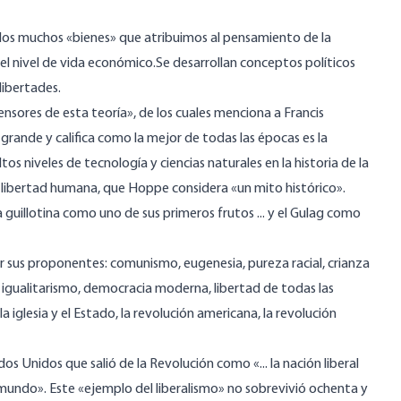
r los muchos «bienes» que atribuimos al pensamiento de la
n el nivel de vida económico.Se desarrollan conceptos políticos
libertades.
ensores de esta teoría», de los cuales menciona a Francis
grande y califica como la mejor de todas las épocas es la
s niveles de tecnología y ciencias naturales en la historia de la
e libertad humana, que Hoppe considera «un mito histórico».
 guillotina como uno de sus primeros frutos ... y el Gulag como
r sus proponentes: comunismo, eugenesia, pureza racial, crianza
, igualitarismo, democracia moderna, libertad de todas las
a iglesia y el Estado, la revolución americana, la revolución
dos Unidos que salió de la Revolución como «... la nación liberal
l mundo». Este «ejemplo del liberalismo» no sobrevivió ochenta y