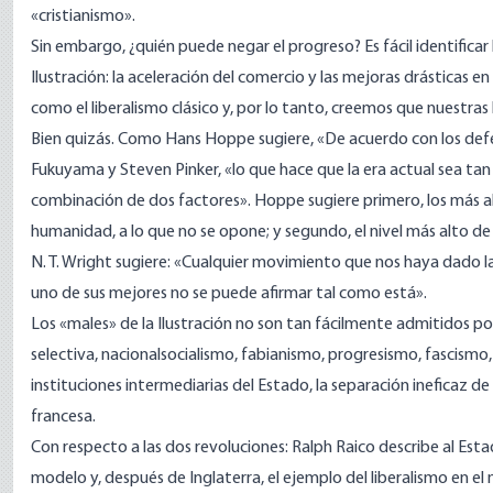
«cristianismo».
Sin embargo, ¿quién puede negar el progreso? Es fácil identifica
Ilustración: la aceleración del comercio y las mejoras drásticas e
como el liberalismo clásico y, por lo tanto, creemos que nuestras 
Bien quizás. Como
Hans Hoppe sugiere
, «De acuerdo con los def
Fukuyama y Steven Pinker, «lo que hace que la era actual sea tan 
combinación de dos factores». Hoppe sugiere primero, los más alto
humanidad, a lo que no se opone; y segundo, el nivel más alto d
N. T. Wright sugiere: «Cualquier movimiento que nos haya dado la
uno de sus mejores no se puede afirmar tal como está».
Los «males» de la Ilustración no son tan fácilmente admitidos po
selectiva, nacionalsocialismo, fabianismo, progresismo, fascismo
instituciones intermediarias del Estado, la separación ineficaz de l
francesa.
Con respecto a las dos revoluciones:
Ralph Raico describe
al Esta
modelo y, después de Inglaterra, el ejemplo del liberalismo en e