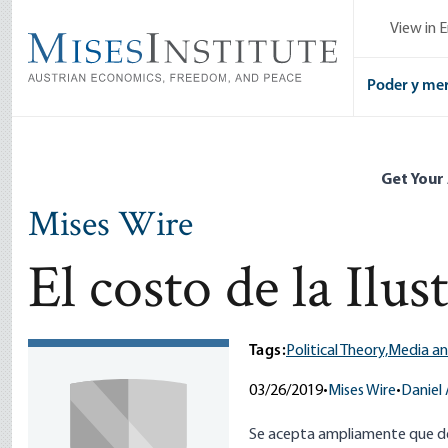
Skip
View in E
to
main
content
Poder y me
Get Your
Mises Wire
El costo de la Ilus
Tags:
Political Theory,
Media an
03/26/2019
•
Mises Wire
•
Daniel
Se acepta ampliamente que del