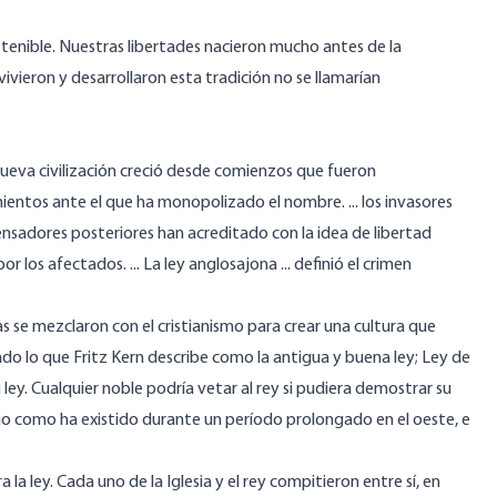
enible. Nuestras libertades nacieron mucho antes de la
e vivieron y desarrollaron esta tradición no se llamarían
nueva civilización creció desde comienzos que fueron
ientos ante el que ha monopolizado el nombre. ... los invasores
nsadores posteriores han acreditado con la idea de libertad
r los afectados. ... La ley anglosajona ... definió el crimen
s se mezclaron con el cristianismo para crear una cultura que
ado lo que Fritz Kern describe como la antigua y buena ley; Ley de
ey. Cualquier noble podría vetar al rey si pudiera demostrar su
rio como ha existido durante un período prolongado en el oeste, e
ra la ley. Cada uno de la Iglesia y el rey compitieron entre sí, en