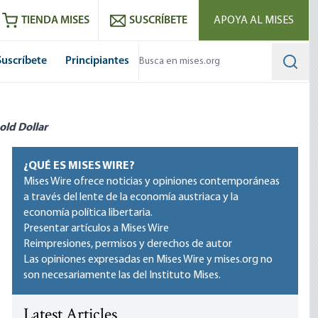
utube
RSS feed
TIENDA MISES
SUSCRÍBETE
APOYA AL MISES
Suscríbete
Principiantes
Searc
old Dollar
¿QUÉ ES MISES WIRE?
Mises Wire ofrece noticias y opiniones contemporáneas
a través del lente de la economía austriaca y la
economía política libertaria.
Presentar artículos a Mises Wire
Reimpresiones, permisos y derechos de autor
Las opiniones expresadas en Mises Wire y mises.org no
son necesariamente las del Instituto Mises.
Latest Articles