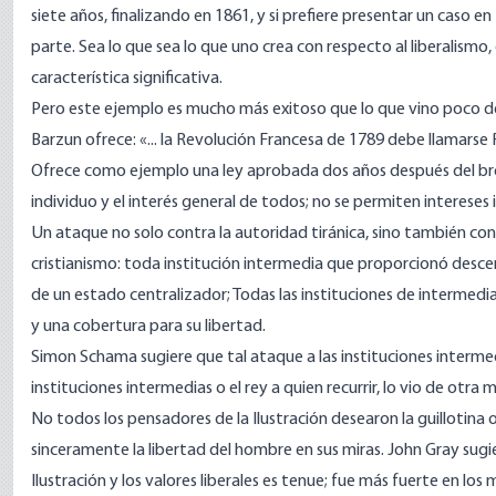
siete años, finalizando en 1861, y si prefiere presentar un caso
parte. Sea lo que sea lo que uno crea con respecto al liberalism
característica significativa.
Pero este ejemplo es mucho más exitoso que lo que vino poco d
Barzun ofrece: «... la Revolución Francesa de 1789 debe llamarse 
Ofrece como ejemplo una ley aprobada dos años después del brot
individuo y el interés general de todos; no se permiten intereses
Un ataque no solo contra la autoridad tiránica, sino también con
cristianismo: toda institución intermedia que proporcionó desce
de un estado centralizador; Todas las instituciones de intermedi
y una cobertura para su libertad.
Simon Schama
sugiere que tal ataque a las instituciones intermed
instituciones intermedias o el rey a quien recurrir, lo vio de otra 
No todos los pensadores de la Ilustración desearon la guillotin
sinceramente la libertad del hombre en sus miras.
John Gray sugi
Ilustración y los valores liberales es tenue; fue más fuerte en lo