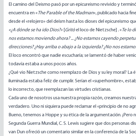
El camino del Deismo pasó por un epicureismo revivido y terminó
encuentra en «
The Parable of the Madman
», publicado hacia fin
desde el «relojero» del deísm hasta los dioses del epicureismo q
«¿A dónde se ha ido Dios?»
[
Gritó
el loco de Nietzsche]
.
«
Te lo di
nos estamos moviendo ahora?
... ¿No estamos cayendo perpet
direcciones?
¿Hay arriba o abajo a la izquierda?
¿No nos estamos
El loco encontró que nadie escucharía; se lamentó de haber veni
todavía estaba a unos pocos años.
¿Qué vio Nietzsche como reemplazo de Dios y su ley moral? La éti
iluminada estaba feliz de cumplir. Serían el «superhombre», esta
lo incorrecto, que reemplazan las virtudes cristianas.
Cada uno de nosotros usa nuestra propia razón, creamos nuestra 
verdadero. Uno ni siquiera puede reclamar el «principio de no ag
Bueno, tenemos a Hoppe y su ética de la argumentación. ¡Pero no
Segunda Guerra Mundial,
C. S. Lewis sugiere
que dos personas di
van Dun
ofreció un comentario similar
en la conferencia de la So