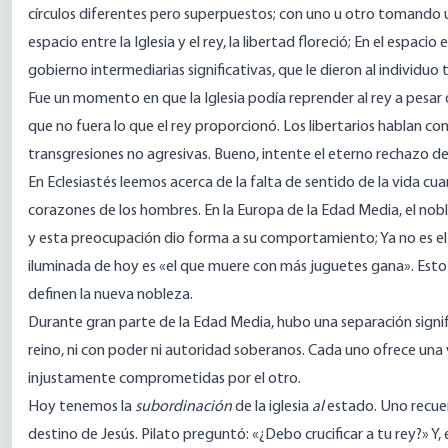
círculos diferentes pero superpuestos; con uno u otro tomando un
espacio entre la Iglesia y el rey, la libertad floreció; En el espacio
gobierno intermediarias significativas, que le dieron al individuo 
Fue un momento en que la Iglesia podía reprender al rey a pesar 
que no fuera lo que el rey proporcionó. Los libertarios hablan co
transgresiones no agresivas. Bueno, intente el eterno rechazo d
En Eclesiastés leemos acerca de la falta de sentido de la vida c
corazones de los hombres. En la Europa de la Edad Media, el nob
y esta preocupación dio forma a su comportamiento; Ya no es el 
iluminada de hoy es «el que muere con más juguetes gana». Esto se 
definen la nueva nobleza.
Durante gran parte de la Edad Media, hubo una separación significa
reino, ni con poder ni autoridad soberanos. Cada uno ofrece una v
injustamente comprometidas por el otro.
Hoy tenemos la
subordinación
de la iglesia
al
estado. Uno recuerd
destino de Jesús. Pilato preguntó: «¿Debo crucificar a tu rey?» Y