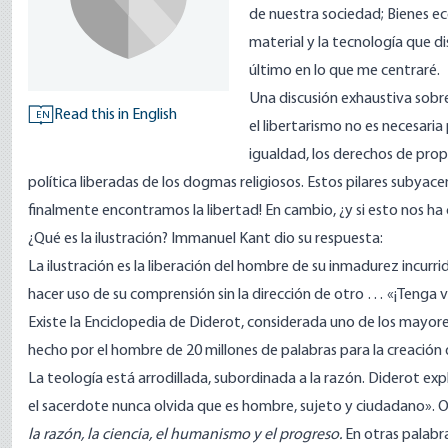
de nuestra sociedad; Bienes ec
material y la tecnología que di
último en lo que me centraré.
Una discusión exhaustiva sobre
Read this in English
EN
el libertarismo no es necesaria 
igualdad, los derechos de propie
política liberadas de los dogmas religiosos. Estos pilares subyace
finalmente encontramos la libertad! En cambio, ¿y si esto nos ha
¿Qué es la ilustración?
Immanuel Kant dio su respuesta:
La ilustración es la liberación del hombre de su inmadurez incurr
hacer uso de su comprensión sin la dirección de otro … «¡Tenga val
Existe la
Enciclopedia de Diderot
, considerada uno de los mayores
hecho por el hombre de 20 millones de palabras para la creación 
La teología está arrodillada, subordinada a la razón. Diderot explicó
el sacerdote nunca olvida que es hombre, sujeto y ciudadano».
la razón, la ciencia, el humanismo y el progreso.
En otras palabra