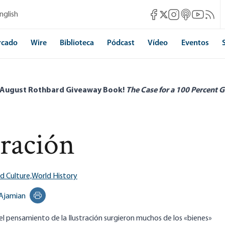
Mises Facebook
Mises Instagram
Mises itunes
Mises Yo
Mises 
nglish
Mises X
rcado
Wire
Biblioteca
Pódcast
Vídeo
Eventos
 August Rothbard Giveaway Book!
The Case for a 100 Percent G
tración
d Culture,
World History
 Ajamian
Print this page
 pensamiento de la Ilustración surgieron muchos de los «bienes»