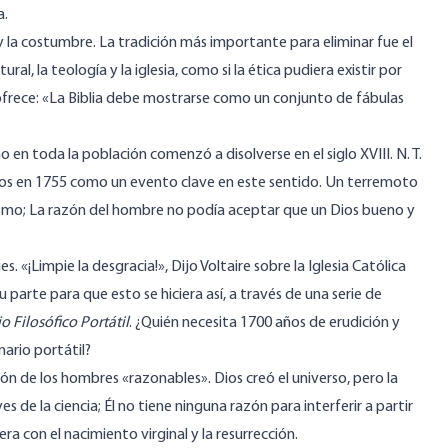
a.
 y la costumbre. La tradición más importante para eliminar fue el
ral, la teología y la iglesia, como si la ética pudiera existir por
ofrece: «La Biblia debe mostrarse como un conjunto de fábulas
 en toda la población comenzó a disolverse en el siglo XVIII.
N. T.
ntos en 1755 como un evento clave en este sentido. Un terremoto
smo; La razón del hombre no podía aceptar que un Dios bueno y
. «¡Limpie la desgracia!», Dijo Voltaire sobre la Iglesia Católica
 parte para que esto se hiciera así, a través de una serie de
o Filosófico Portátil
. ¿Quién necesita 1700 años de erudición y
nario portátil?
gión de los hombres «razonables». Dios creó el universo, pero la
yes de la ciencia; Él no tiene ninguna razón para interferir a partir
a con el nacimiento virginal y la resurrección.