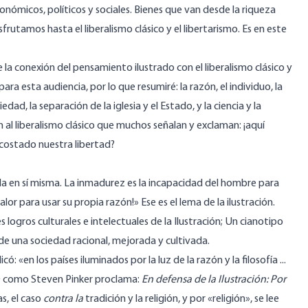
onómicos, políticos y sociales. Bienes que van desde la riqueza
sfrutamos hasta el liberalismo clásico y el libertarismo. Es en este
 la conexión del pensamiento ilustrado con el liberalismo clásico y
para esta audiencia, por lo que resumiré: la razón, el individuo, la
dad, la separación de la iglesia y el Estado, y la ciencia y la
n al liberalismo clásico que muchos señalan y exclaman: ¡aquí
 costado nuestra libertad?
ida en sí misma. La inmadurez es la incapacidad del hombre para
or para usar su propia razón!» Ese es el lema de la ilustración.
 logros culturales e intelectuales de la Ilustración; Un cianotipo
de una sociedad racional, mejorada y cultivada.
: «en los países iluminados por la luz de la razón y la filosofía ...
 O como Steven Pinker proclama:
En defensa de la Ilustración: Por
s, el caso
contra la
tradición y la religión, y por «religión», se lee