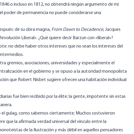
 en 1846 o incluso en 1812, no obtendrá ningún argumento de mi
o, el poder de permanencia no puede considerarse una
espués: de su obra magna,
From Dawn to Decadence
, Jacques
Revolución Liberal». ¿Qué quiere decir Barzun con «liberal»?
e: no debe haber otros intereses que no sean los intereses del
 intermedios.
tra gremios, asociaciones, universidades y especialmente el
ntralización en el gobierno y se opuso a la autoridad monopolista
ación que Robert Nisbet sugiere ofrecen una habitación individual
iarias fue bien recibido por la élite; la gente, impotente sin estas
manera.
a o el gulag, como sabemos ciertamente; Muchos sostuvieron
ere
que la afirmada verdad universal del vínculo entre la
s monoteístas de la Ilustración y más débil en aquellos pensadores