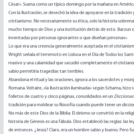
César». Suena como un típico domingo por la mañana en Améric
Con la Ilustración, se desechó la idea de apoyarse en la tradición
cristianismo. No necesariamente su ética, solo la historia sobrenatu
mucho tiempo sin Dios y una institución detrás de esto. Barzun 
inventadas por personas ignorantes o que diseñan personas».
Lo que era una creencia generalmente aceptada en el cristianismo
Wright
señala el terremoto en Lisboa en el Día de Todos los Sa
masivo y una calamidad que sacudió completamente el cristiani
sabio permitiría tragedias tan terribles.
Abandona el ritual y las oraciones, ignora a los sacerdotes y monjes
Romana. Voltaire, «la Ilustración iluminada» según Schama, hizo su
folletos de cuatro y cinco páginas, consolidados en un
Diccionari
tradición para moldear su filosofía cuando puede tener un diccio
No más de este Dios de la Biblia; El deísmo se convirtió en la reli
historia de Génesis es una fábula. Dios estableció las reglas: las le
de entonces. ¿Jesús? Claro, era un hombre sabio y bueno; Pero fuer