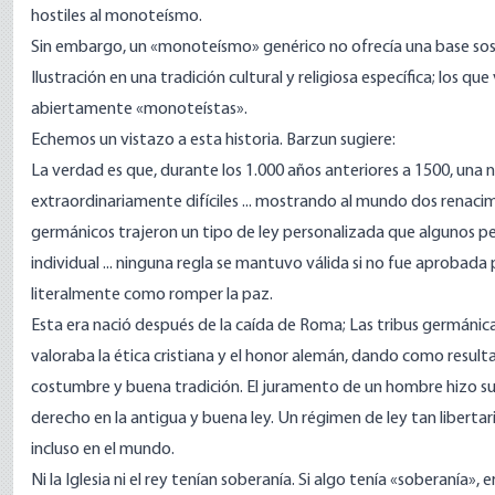
hostiles al monoteísmo.
Sin embargo, un «monoteísmo» genérico no ofrecía una base sost
Ilustración en una tradición cultural y religiosa específica; los qu
abiertamente «monoteístas».
Echemos un vistazo a esta historia. Barzun sugiere:
La verdad es que, durante los 1.000 años anteriores a 1500, una 
extraordinariamente difíciles ... mostrando al mundo dos renacim
germánicos trajeron un tipo de ley personalizada que algunos pe
individual ... ninguna regla se mantuvo válida si no fue aprobada po
literalmente como romper la paz.
Esta era nació después de la caída de Roma; Las tribus germánica
valoraba la ética cristiana y el honor alemán, dando como result
costumbre y buena tradición. El juramento de un hombre hizo su l
derecho en la antigua y buena ley. Un régimen de ley tan liberta
incluso en el mundo.
Ni la Iglesia ni el rey tenían soberanía. Si algo tenía «soberanía», e