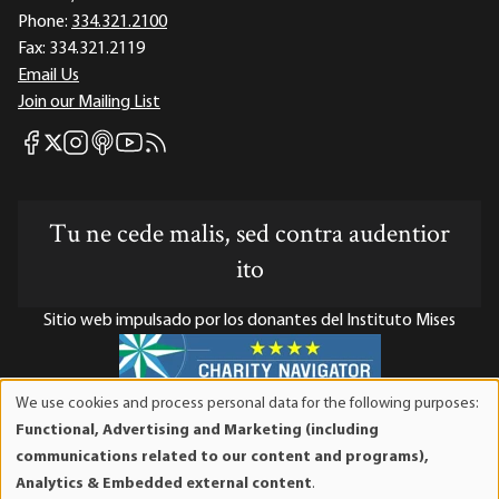
Phone:
334.321.2100
Fax:
334.321.2119
Email Us
Join our Mailing List
Mises Facebook
Mises Instagram
Mises itunes
Mises Youtube
Mises RSS feed
Mises X
Tu ne cede malis, sed contra audentior
ito
Sitio web impulsado por los donantes del Instituto Mises
We use cookies and process personal data for the following purposes:
Use
El Instituto Mises es una organización sin fines de lucro 501(c)(3)
Functional, Advertising and Marketing (including
of
exenta de impuestos. Las contribuciones son deducibles de
communications related to our content and programs),
personal
impuestos en la máxima medida que lo permita la ley. ID Fiscal:
Analytics & Embedded external content
.
data