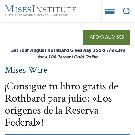
Skip
to
Open Mobile
Ope
main
content
APOYA AL MISES
Get Your August Rothbard Giveaway Book!
The Case
for a 100 Percent Gold Dollar
Mises Wire
¡Consigue tu libro gratis de
Rothbard para julio: «Los
orígenes de la Reserva
Federal»!