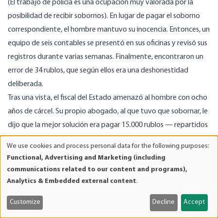
(El trabajo de policía es una ocupación muy valorada por la
posibilidad de recibir sobornos). En lugar de pagar el soborno
correspondiente, el hombre mantuvo su inocencia. Entonces, un
equipo de seis contables se presentó en sus oficinas y revisó sus
registros durante varias semanas. Finalmente, encontraron un
error de 34 rublos, que según ellos era una deshonestidad
deliberada.
Tras una vista, el fiscal del Estado amenazó al hombre con ocho
años de cárcel. Su propio abogado, al que tuvo que sobornar, le
dijo que la mejor solución era pagar 15.000 rublos — repartidos
entre los fiscales, los burócratas y el juez— para que el asunto
We use cookies and process personal data for the following purposes:
Use
terminara. El hombre finalmente cedió y pagó el soborno. Aun
Functional, Advertising and Marketing (including
of
así, el juez le castigó por su intransigencia previa imponiéndole
communications related to our content and programs),
personal
una condena condicional de un año.
Analytics & Embedded external content
.
data
La ley contra los ingresos deshonestos afectó incluso al mundo
and
Customize
Decline
Accept
académico, donde muchos profesores aceptaron sobornos
cookies