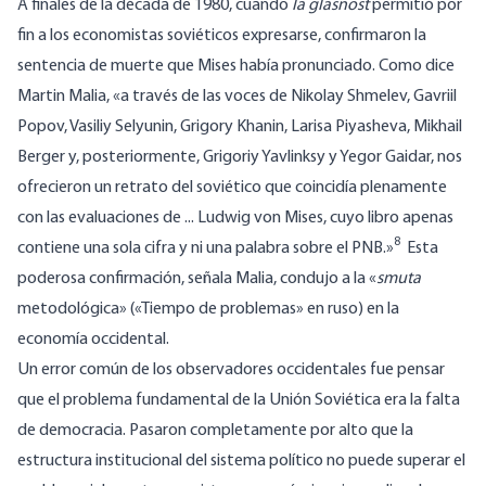
A finales de la década de 1980, cuando
la glasnost
permitió por
fin a los economistas soviéticos expresarse, confirmaron la
sentencia de muerte que Mises había pronunciado. Como dice
Martin Malia, «a través de las voces de Nikolay Shmelev, Gavriil
Popov, Vasiliy Selyunin, Grigory Khanin, Larisa Piyasheva, Mikhail
Berger y, posteriormente, Grigoriy Yavlinksy y Yegor Gaidar, nos
ofrecieron un retrato del soviético que coincidía plenamente
con las evaluaciones de ... Ludwig von Mises, cuyo libro apenas
8
contiene una sola cifra y ni una palabra sobre el PNB.»
Esta
poderosa confirmación, señala Malia, condujo a la «
smuta
metodológica» («
Tiempo de problemas
» en ruso) en la
economía occidental.
Un error común de los observadores occidentales fue pensar
que el problema fundamental de la Unión Soviética era la falta
de democracia. Pasaron completamente por alto que la
estructura institucional del sistema político no puede superar el