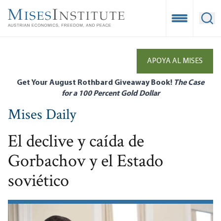
Skip
to
Open Mobile
Ope
main
content
APOYA AL MISES
Get Your August Rothbard Giveaway Book!
The Case
for a 100 Percent Gold Dollar
Mises Daily
El declive y caída de
Gorbachov y el Estado
soviético