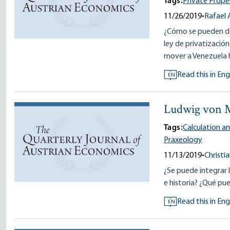
Tags:
Private Prope
11/26/2019
•
Rafael
¿Cómo se pueden des
ley de privatizació
mover a Venezuela h
Read this in Eng
EN
Ludwig von Mi
Tags:
Calculation a
Praxeology
11/13/2019
•
Christia
¿Se puede integrar l
e historia? ¿Qué pue
Read this in Eng
EN