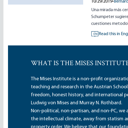
10/29/2019
•
Bernard
Una mirada más cerc
Schumpeter sugiere
cuestiones metodol
Read this in Eng
EN
WHAT IS THE MISES INSTITUT
The Mises Institute is a non-profit organizat
teaching and research in the Austrian School
freedom, honest history, and international pe
Ludwig von Mises and Murray N. Rothbard.
Non-political, non-partisan, and non-PC, we a
the intellectual climate, away from statism 
property order. We believe that our foundatio