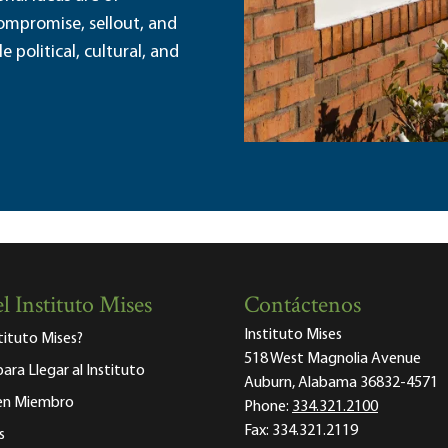
ompromise, sellout, and
political, cultural, and
l Instituto Mises
Contáctenos
Instituto Mises
stituto Mises?
518 West Magnolia Avenue
para Llegar al Instituto
Auburn, Alabama 36832-4571
 en Miembro
Phone:
334.321.2100
Fax:
334.321.2119
s