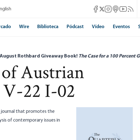
Mises Facebook
Mises Instagram
Mises itunes
Mises Yo
Mises 
nglish
Mises X
rcado
Wire
Biblioteca
Pódcast
Vídeo
Eventos
 August Rothbard Giveaway Book!
The Case for a 100 Percent G
 of Austrian
 V-22 I-02
ed journal that promotes the
sis of contemporary issues in