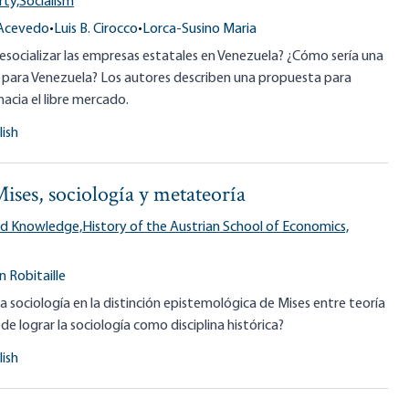
rty,
Socialism
 Acevedo
•
Luis B. Cirocco
•
Lorca-Susino Maria
ocializar las empresas estatales en Venezuela? ¿Cómo sería una
n para Venezuela? Los autores describen una propuesta para
acia el libre mercado.
lish
ses, sociología y metateoría
nd Knowledge,
History of the Austrian School of Economics,
n Robitaille
a sociología en la distinción epistemológica de Mises entre teoría
de lograr la sociología como disciplina histórica?
lish