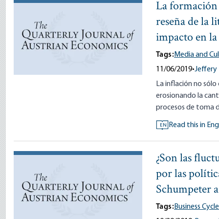
La formación d
reseña de la l
impacto en la 
Tags:
Media and Cul
11/06/2019
•
Jeffery
La inflación no sólo
erosionando la cant
procesos de toma de
Read this in Eng
EN
¿Son las fluct
por las políti
Schumpeter a 
Tags:
Business Cycle