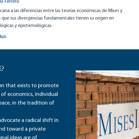
o Ferrero
ana a las diferencias entre las teorías económicas de Mises y
 que sus divergencias fundamentales tienen su origen en
ógicas y epistemológicas.
lish
E?
ion that exists to promote
 of economics, individual
ace, in the tradition of
dvocate a radical shift in
and toward a private
nal ideas are of