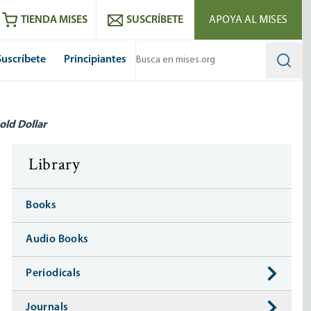
utube
RSS feed
TIENDA MISES
SUSCRÍBETE
APOYA AL MISES
Suscríbete
Principiantes
Searc
old Dollar
Library
Books
Audio Books
Periodicals
Journals