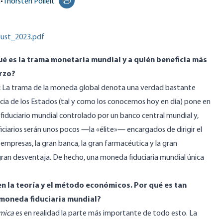
n
•
Thorsten Polleit
Print this page
gust_2023.pdf
ué es la trama monetaria mundial y a quién beneficia más
erzo?
:
La trama de la moneda global denota una verdad bastante
ncia de los Estados (tal y como los conocemos hoy en día) pone en
fiduciario mundial controlado por un banco central mundial y,
iarios serán unos pocos —la «élite»— encargados de dirigir el
 empresas, la gran banca, la gran farmacéutica y la gran
 gran desventaja. De hecho, una moneda fiduciaria mundial única
en la teoría y el método económicos. Por qué es tan
 moneda fiduciaria mundial?
ómica
es en realidad la parte más importante de todo esto. La