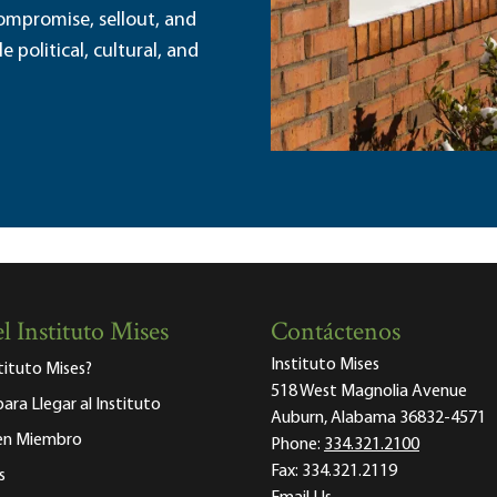
ompromise, sellout, and
political, cultural, and
l Instituto Mises
Contáctenos
Instituto Mises
stituto Mises?
518 West Magnolia Avenue
para Llegar al Instituto
Auburn, Alabama 36832-4571
 en Miembro
Phone:
334.321.2100
Fax:
334.321.2119
s