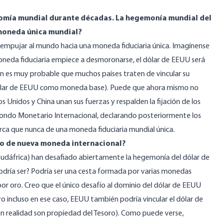
nomía mundial durante décadas. La hegemonía mundial del
 moneda única mundial?
 empujar al mundo hacia una moneda fiduciaria única. Imagínense
oneda fiduciaria empiece a desmoronarse, el dólar de EEUU será
én es muy probable que muchos países traten de vincular su
 dólar de EEUU como moneda base). Puede que ahora mismo no
s Unidos y China unan sus fuerzas y respalden la fijación de los
 Fondo Monetario Internacional, declarando posteriormente los
rca que nunca de una moneda fiduciaria mundial única.
ipo de nueva moneda internacional?
 y Sudáfrica) han desafiado abiertamente la hegemonía del dólar de
dría ser? Podría ser una cesta formada por varias monedas
or oro. Creo que el único desafío al dominio del dólar de EEUU
o incluso en ese caso, EEUU también podría vincular el dólar de
 en realidad son propiedad del Tesoro). Como puede verse,