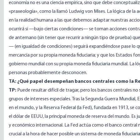
economía no es una ciencia empírica, sino que debe conceptualiz
«praxeología», como la llamó Ludwig von Mises. La lógica de la
en la realidad humana a las que debemos adaptar nuestras accio
ocurrirá si —bajo ciertas condiciones— se toman acciones contra
de antemano (sin tener que recurrir a ningún tipo de prueba) q
— (en igualdad de condiciones) seguirá expandiéndose pase lo que
mercancía por su propia moneda fiduciaria; y que los Estados for
gobierno mundial con su propia moneda fiduciaria mundial. La l
personas probablemente desconocen.
TA: ¿Qué papel desempeñan bancos centrales como la R
TP:
Puede resultar difícil de tragar, pero los bancos centrales no
grupos de intereses especiales. Tras la Segunda Guerra Mundial,
en el mundo, y la Reserva Federal (la Fed), fundada en 1913, se
el dólar de EEUU, la principal moneda de reserva del mundo. Es ju
y económico internacional. La Fed actúa como el banco central 
crucial a la hora de hacer posible un sistema de moneda fiduciari