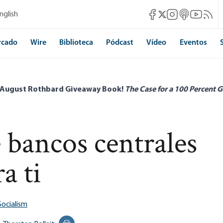
Mises Facebook
Mises Instagram
Mises itunes
Mises Yo
Mises 
nglish
Mises X
rcado
Wire
Biblioteca
Pódcast
Vídeo
Eventos
 August Rothbard Giveaway Book!
The Case for a 100 Percent G
e bancos centrales
a ti
Socialism