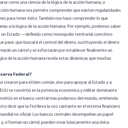
arse como una ciencia de la lógica de la acción humana, o
 acción humana nos permite comprender que existen regularidades
nes para tener éxito. También nos hace comprender lo que
rias a la lógica de la acción humana. Por ejemplo, podemos saber
ue un Estado —definido como monopolio territorial coercitivo
 pase; que buscará el control del dinero, sustituyendo el dinero
marán un cártel y se esforzarán por establecer finalmente un
ógica de la acción humana revela estas dinámicas que muchas
eserva Federal?
 se crearon para el bien común, sino para apoyar al Estado y a
 EEUU se convirtió en la potencia económica y militar dominante
 convirtió en el banco central más poderoso del mundo, emitiendo
sto decir que la Fed lleva la voz cantante en el sistema financiero
mundial no oficial. Los bancos centrales desempeñan un papel
a y, si forman un cártel, pueden crear básicamente una única