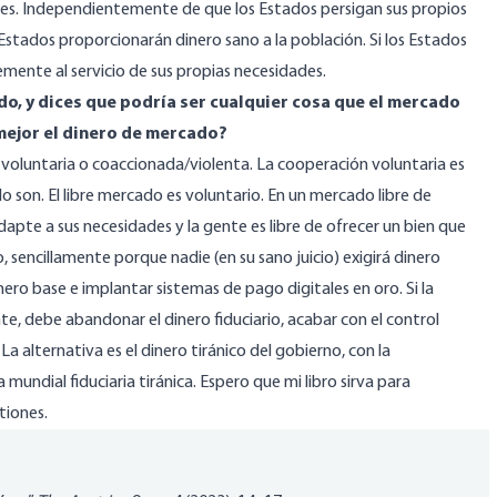
uales. Independientemente de que los Estados persigan sus propios
Estados proporcionarán dinero sano a la población. Si los Estados
mente al servicio de sus propias necesidades.
do, y dices que podría ser cualquier cosa que el mercado
 mejor el dinero de mercado?
 voluntaria o coaccionada/violenta. La cooperación voluntaria es
o son. El libre mercado es voluntario. En un mercado libre de
adapte a sus necesidades y la gente es libre de ofrecer un bien que
o, sencillamente porque nadie (en su sano juicio) exigirá dinero
nero base e implantar sistemas de pago digitales en oro. Si la
te, debe abandonar el dinero fiduciario, acabar con el control
 alternativa es el dinero tiránico del gobierno, con la
ndial fiduciaria tiránica. Espero que mi libro sirva para
tiones.