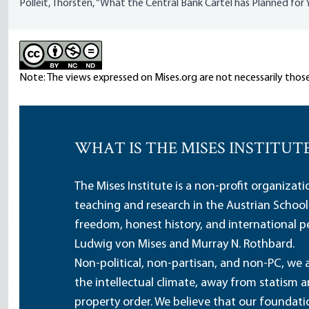
Polleit, Thorsten, “What the Central Bank Cartel has Planned for 
Note: The views expressed on Mises.org are not necessarily those
WHAT IS THE MISES INSTITUT
The Mises Institute is a non-profit organizat
teaching and research in the Austrian School
freedom, honest history, and international pe
Ludwig von Mises and Murray N. Rothbard.
Non-political, non-partisan, and non-PC, we a
the intellectual climate, away from statism 
property order. We believe that our foundatio