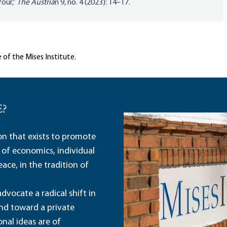
Your,”
The Austria
n 9, no. 4 (2023): 14–17.
 of the Mises Institute.
E?
ion that exists to promote
 of economics, individual
ace, in the tradition of
dvocate a radical shift in
and toward a private
nal ideas are of