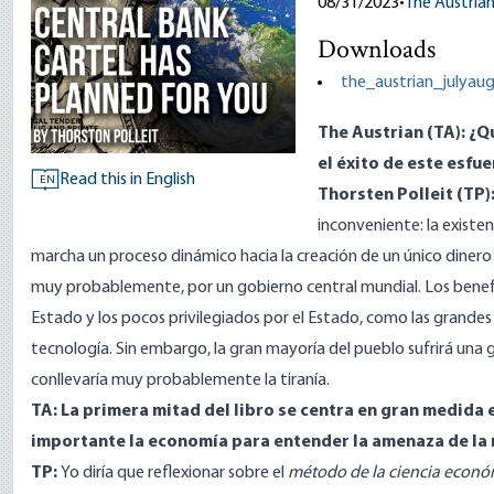
08/31/2023
•
The Austria
Downloads
the_austrian_julyau
The Austrian
(TA): ¿Q
el éxito de este esfu
Read this in English
EN
Thorsten Polleit (TP)
inconveniente: la existe
marcha un proceso dinámico hacia la creación de un único dinero 
muy probablemente, por un gobierno central mundial. Los benefic
Estado y los pocos privilegiados por el Estado, como las grandes
tecnología. Sin embargo, la gran mayoría del pueblo sufrirá una
conllevaría muy probablemente la tiranía.
TA: La primera mitad del libro se centra en gran medida 
importante la economía para entender la amenaza de la
TP:
Yo diría que reflexionar sobre el
método de la ciencia econ