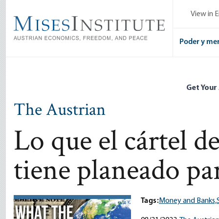
Skip
View in E
to
main
content
Poder y me
Get Your
The Austrian
Lo que el cártel d
tiene planeado par
Tags:
Money and Banks,