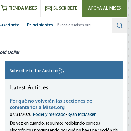
utube
RSS feed
TIENDA MISES
SUSCRÍBETE
APOYA AL MISES
Suscríbete
Principiantes
Searc
old Dollar
Subscribe to The Austrian
Latest Articles
Por qué no volverán las secciones de
comentarios a Mises.org
07/31/2026
•
Poder y mercado
•
Ryan McMaken
De vez en cuando, seguimos recibiendo correos
electrónicos preguntando por qué no hay una sección de