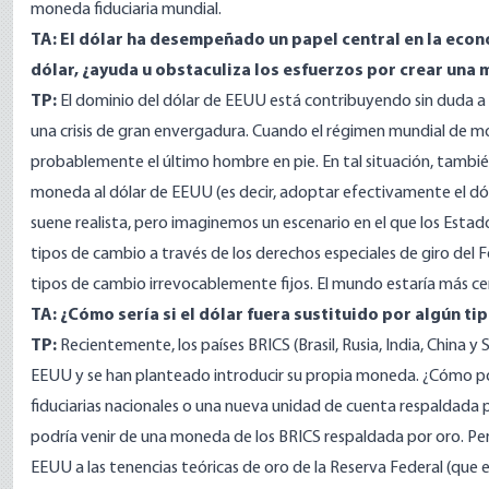
moneda fiduciaria mundial.
TA: El dólar ha desempeñado un papel central en la eco
dólar, ¿ayuda u obstaculiza los esfuerzos por crear una
TP:
El
dominio del dólar de EEUU está contribuyendo sin duda a
una crisis de gran envergadura. Cuando el régimen mundial de m
probablemente el último hombre en pie. En tal situación, tambi
moneda al dólar de EEUU (es decir, adoptar efectivamente el
suene realista, pero imaginemos un escenario en el que los Estado
tipos de cambio a través de los derechos especiales de giro del
tipos de cambio irrevocablemente fijos. El mundo estaría más ce
TA: ¿Cómo sería si el dólar fuera sustituido por algún t
TP:
Recientemente, los países BRICS (Brasil, Rusia, India, China
EEUU y se han planteado introducir su propia moneda. ¿Cómo po
fiduciarias nacionales o una nueva unidad de cuenta respaldada p
podría venir de una moneda de los BRICS respaldada por oro. Per
EEUU a las tenencias teóricas de oro de la Reserva Federal (que