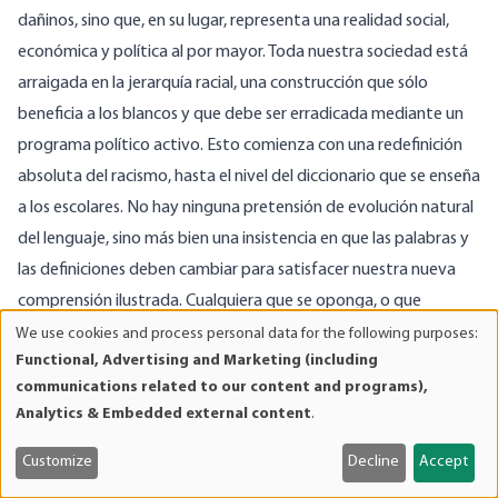
dañinos, sino que, en su lugar, representa una realidad social,
económica y política al por mayor. Toda nuestra sociedad está
arraigada en la jerarquía racial, una construcción que sólo
beneficia a los blancos y que debe ser erradicada mediante un
programa político activo. Esto comienza con una redefinición
absoluta del racismo, hasta el nivel del diccionario que se enseña
a los escolares. No hay ninguna pretensión de evolución natural
del lenguaje, sino más bien una insistencia en que las palabras y
las definiciones deben cambiar para satisfacer nuestra nueva
comprensión ilustrada. Cualquiera que se oponga, o que
observe cómo la nueva definición tiende a beneficiar a un
We use cookies and process personal data for the following purposes:
Use
Functional, Advertising and Marketing (including
partido o movimiento político, se interpone claramente en el
of
communications related to our content and programs),
camino del progreso racial por su falta de voluntad para
personal
Analytics & Embedded external content
.
data
acceder a las nuevas herramientas lingüísticas de la
and
antiopresión; no importa si sólo una pequeña minoría exigió o
Customize
Decline
Accept
cookies
aceptó el cambio.