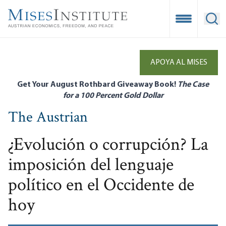
Skip
to
Open Mobile
Ope
main
content
APOYA AL MISES
Get Your August Rothbard Giveaway Book!
The Case
for a 100 Percent Gold Dollar
The Austrian
¿Evolución o corrupción? La
imposición del lenguaje
político en el Occidente de
hoy