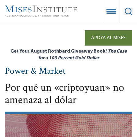
Skip
to
Open Mobile
Ope
main
content
APOYA AL MISES
Get Your August Rothbard Giveaway Book!
The Case
for a 100 Percent Gold Dollar
Power & Market
Por qué un «criptoyuan» no
amenaza al dólar