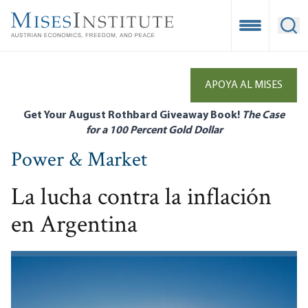
Skip
to
Open Mobile
Ope
main
content
APOYA AL MISES
Get Your August Rothbard Giveaway Book!
The Case
for a 100 Percent Gold Dollar
Power & Market
La lucha contra la inflación
en Argentina