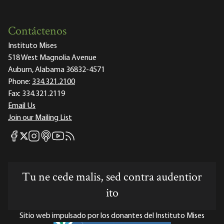
Contáctenos
Instituto Mises
518 West Magnolia Avenue
Auburn, Alabama 36832-4571
Phone:
334.321.2100
Fax:
334.321.2119
Email Us
Join our Mailing List
Mises Facebook
Mises Instagram
Mises itunes
Mises Youtube
Mises RSS feed
Mises X
Tu ne cede malis, sed contra audentior
ito
Sitio web impulsado por los donantes del Instituto Mises