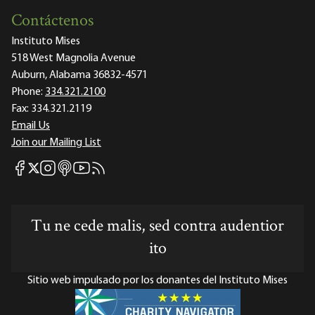
Contáctenos
Instituto Mises
518 West Magnolia Avenue
Auburn, Alabama 36832-4571
Phone:
334.321.2100
Fax:
334.321.2119
Email Us
Join our Mailing List
Mises Facebook
Mises Instagram
Mises itunes
Mises Youtube
Mises RSS feed
Mises X
Tu ne cede malis, sed contra audentior
ito
Sitio web impulsado por los donantes del Instituto Mises