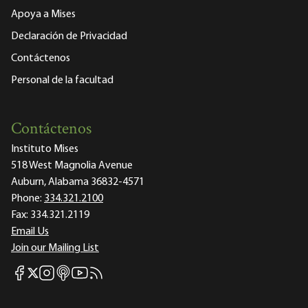
Apoya a Mises
Declaración de Privacidad
Contáctenos
Personal de la facultad
Contáctenos
Instituto Mises
518 West Magnolia Avenue
Auburn, Alabama 36832-4571
Phone:
334.321.2100
Fax:
334.321.2119
Email Us
Join our Mailing List
Mises Facebook
Mises Instagram
Mises itunes
Mises Youtube
Mises RSS feed
Mises X