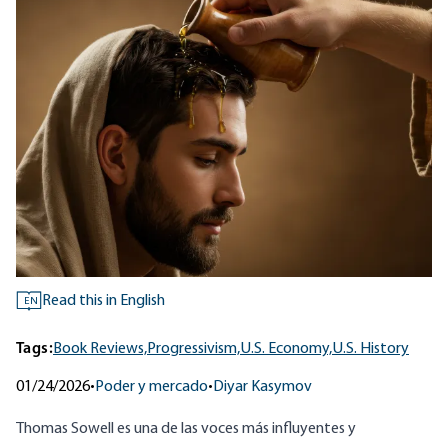
Read this in English
EN
Tags:
Book Reviews,
Progressivism,
U.S. Economy,
U.S. History
01/24/2026
•
Poder y mercado
•
Diyar Kasymov
Thomas Sowell es una de las voces más influyentes y