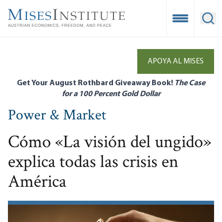
Skip
to
Open Mobile
Ope
main
content
APOYA AL MISES
Get Your August Rothbard Giveaway Book!
The Case
for a 100 Percent Gold Dollar
Power & Market
Cómo «La visión del ungido»
explica todas las crisis en
América