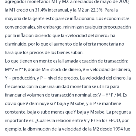
agregados monetarios M1 y M2: a mediados de mayo de 2020,
la M1 creció un 31,4% interanual, y la M2 un 22,3%. Para la
mayoría de la gente esto parece inflacionario. Los economistas
convencionales, sin embargo, minimizan cualquier preocupación
por la inflación diciendo que la «velocidad del dinero» ha
disminuido, por lo que el aumento de la oferta monetaria no
hará que los precios de los bienes suban.
Lo que tienen en mente es la llamada ecuación de transacción:
M*V = Y*P, donde M = stock de dinero, V = velocidad del dinero,
Y = producción, y P = nivel de precios. La velocidad del dinero, la
frecuencia con la que una unidad monetaria se utiliza para
financiar el volumen de transacción nominal, es: V = Y*P / M. Es
obvio que V disminuye si Y baja y M sube, y si P se mantiene
constante, baja o sube menos que Y baja y M sube. La pregunta
importante es: ¿Cuál es la relación entre V y P? En los EEUU, por
ejemplo, la disminución de la velocidad de la M2 desde 1994 fue