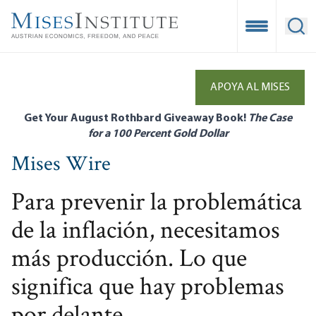
Skip
to
Open Mobile
Ope
main
content
APOYA AL MISES
Get Your August Rothbard Giveaway Book!
The Case
for a 100 Percent Gold Dollar
Mises Wire
Para prevenir la problemática
de la inflación, necesitamos
más producción. Lo que
significa que hay problemas