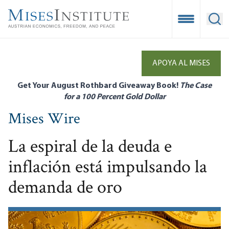
Skip
to
Open Mobile
Ope
main
content
APOYA AL MISES
Get Your August Rothbard Giveaway Book!
The Case
for a 100 Percent Gold Dollar
Mises Wire
La espiral de la deuda e
inflación está impulsando la
demanda de oro