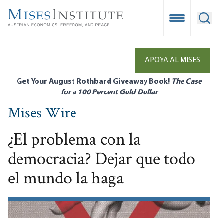
Skip
to
Open Mobile
Ope
main
content
APOYA AL MISES
Get Your August Rothbard Giveaway Book!
The Case
for a 100 Percent Gold Dollar
Mises Wire
¿El problema con la
democracia? Dejar que todo
el mundo la haga