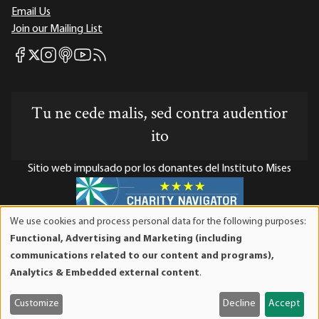
Email Us
Join our Mailing List
Mises Facebook
Mises Instagram
Mises itunes
Mises Youtube
Mises RSS feed
Mises X
Tu ne cede malis, sed contra audentior
ito
Sitio web impulsado por los donantes del Instituto Mises
We use cookies and process personal data for the following purposes:
Use
El Instituto Mises es una organización sin fines de lucro 501(c)(3)
Functional, Advertising and Marketing (including
of
exenta de impuestos. Las contribuciones son deducibles de
communications related to our content and programs),
personal
impuestos en la máxima medida que lo permita la ley. ID Fiscal:
Analytics & Embedded external content
.
data
52-1263436.
and
Customize
Decline
Accept
cookies