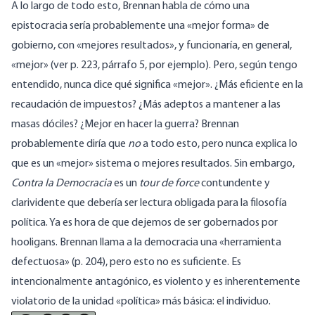
A lo largo de todo esto, Brennan habla de cómo una
epistocracia sería probablemente una «mejor forma» de
gobierno, con «mejores resultados», y funcionaría, en general,
«mejor» (ver p. 223, párrafo 5, por ejemplo). Pero, según tengo
entendido, nunca dice qué significa «mejor». ¿Más eficiente en la
recaudación de impuestos? ¿Más adeptos a mantener a las
masas dóciles? ¿Mejor en hacer la guerra? Brennan
probablemente diría que
no
a todo esto, pero nunca explica lo
que es un «mejor» sistema o mejores resultados. Sin embargo,
Contra la Democracia
es un
tour de force
contundente y
clarividente que debería ser lectura obligada para la filosofía
política. Ya es hora de que dejemos de ser gobernados por
hooligans. Brennan llama a la democracia una «herramienta
defectuosa» (p. 204), pero esto no es suficiente. Es
intencionalmente antagónico, es violento y es inherentemente
violatorio de la unidad «política» más básica: el individuo.