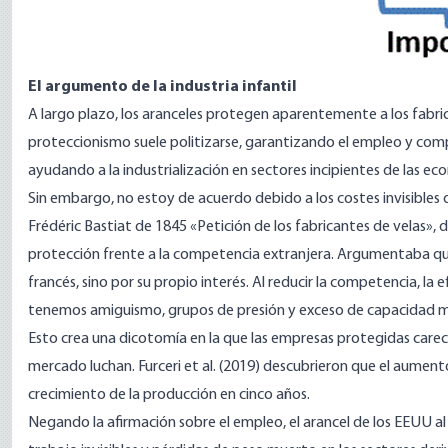
El argumento de la industria infantil
A largo plazo, los aranceles protegen aparentemente a los fabri
proteccionismo suele politizarse, garantizando el empleo y com
ayudando a la industrialización en sectores incipientes de las ec
Sin embargo, no estoy de acuerdo debido a los costes invisibles 
Frédéric Bastiat de 1845
«Petición de los fabricantes de velas
»
, 
protección frente a la competencia extranjera. Argumentaba que
francés, sino por su propio interés. Al reducir la competencia, la e
tenemos amiguismo, grupos de presión y exceso de capacidad m
Esto crea una dicotomía en la que las empresas protegidas carec
mercado luchan. Furceri et al. (2019) descubrieron que el aument
crecimiento de la producción en cinco años.
Negando la afirmación sobre el empleo, el arancel de los EEUU a