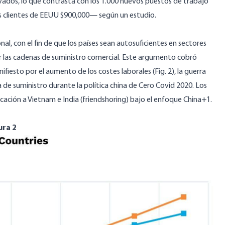
ivados, lo que contrasta con los 1.000 nuevos puestos de trabajo
s clientes de EEUU $900,000
—
según un estudio.
nal, con el fin de que los países sean autosuficientes en sectores
car las cadenas de suministro comercial. Este argumento cobró
iesto por el aumento de los costes laborales (Fig. 2), la guerra
a de suministro durante la política china de Cero Covid 2020. Los
cación a Vietnam e India (friendshoring) bajo el enfoque China+1.
ura 2