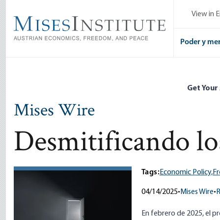
Skip
View in E
to
main
content
Poder y me
Get Your
Mises Wire
Desmitificando lo
Tags:
Economic Policy,
Fr
04/14/2025
•
Mises Wire
•
R
En febrero de 2025, el p