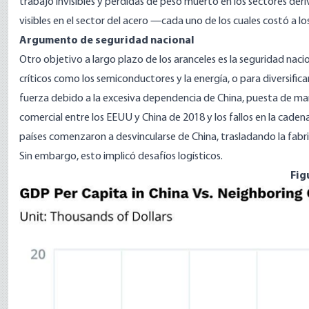
trabajo invisibles y pérdidas de peso muerto en los sectores der
visibles en el sector del acero
—cada uno de los cuales costó a lo
Argumento de seguridad nacional
Otro objetivo a largo plazo de los aranceles es la seguridad nacio
críticos como los semiconductores y la energía, o para diversifi
fuerza debido a la excesiva dependencia de China, puesta de manif
comercial entre los EEUU y China de 2018 y los fallos en la caden
países comenzaron a desvincularse de China, trasladando la fabri
Sin embargo, esto implicó desafíos logísticos.
Fig