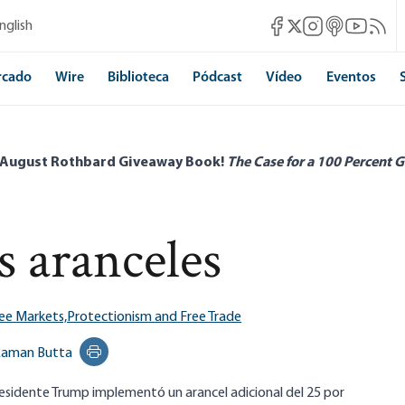
Mises Facebook
Mises Instagram
Mises itunes
Mises Yo
Mises 
nglish
Mises X
rcado
Wire
Biblioteca
Pódcast
Vídeo
Eventos
 August Rothbard Giveaway Book!
The Case for a 100 Percent G
s aranceles
ee Markets,
Protectionism and Free Trade
aman Butta
Print this page
residente Trump implementó un arancel adicional del 25 por