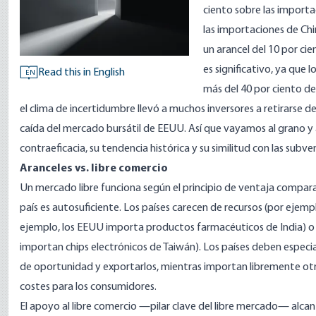
ciento sobre las importa
las importaciones de Chi
un arancel del 10 por ci
es significativo, ya que
Read this in English
EN
más del 40 por ciento de
el clima de incertidumbre llevó a muchos inversores a retirarse 
caída del mercado bursátil de EEUU. Así que vayamos al grano y 
contraeficacia, su tendencia histórica y su similitud con las subve
Aranceles vs. libre comercio
Un mercado libre funciona según el principio de ventaja compara
país es autosuficiente. Los países carecen de recursos (por ejemp
ejemplo, los EEUU importa productos farmacéuticos de India) o
importan chips electrónicos de Taiwán). Los países deben especia
de oportunidad y exportarlos, mientras importan libremente ot
costes para los consumidores.
El apoyo al libre comercio —pilar clave del libre mercado— alcanz