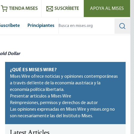
utube
RSS feed
TIENDA MISES
SUSCRÍBETE
APOYA AL MISES
Suscríbete
Principiantes
Searc
old Dollar
¿QUÉ ES MISES WIRE?
Mises Wire ofrece noticias y opiniones contemporáneas
a través del lente de la economía austriaca y la
economía política libertaria.
Presentar artículos a Mises Wire
Reimpresiones, permisos y derechos de autor
Las opiniones expresadas en Mises Wire y mises.org no
son necesariamente las del Instituto Mises.
Latest Articles