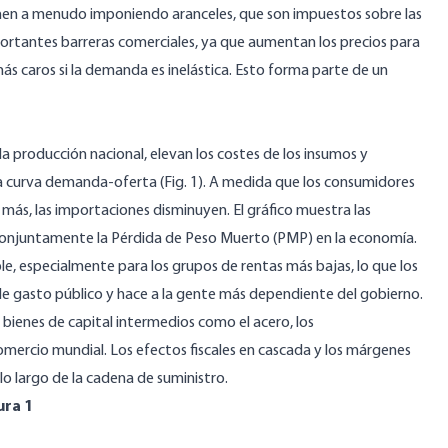
enen a menudo imponiendo aranceles, que son impuestos sobre las
portantes barreras comerciales, ya que aumentan los precios para
ás caros si la demanda es inelástica. Esto forma parte de un
la producción nacional, elevan los costes de los insumos y
 la curva demanda-oferta (Fig. 1). A medida que los consumidores
ás, las importaciones disminuyen. El gráfico muestra las
onjuntamente la Pérdida de Peso Muerto (PMP) en la economía.
ble, especialmente para los grupos de rentas más bajas, lo que los
e gasto público y hace a la gente más dependiente del gobierno.
 bienes de capital intermedios como el acero, los
omercio mundial. Los efectos fiscales en cascada y los márgenes
 lo largo de la cadena de suministro.
ura 1