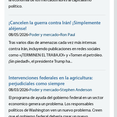
la economía de los mercados libres al capitalismo
político.
¡Cancelen la guerra contra Irán! ¡Simplemente
aléjense!
08/05/2026
•
Poder y mercado
•
Ron Paul
Tras varios días de amenazas cada vez más intensas
contra Irán, incluyendo publicaciones en redes sociales
como «¡TERMINEN EL TRABAJO!» y «Tomen el petróleo.
¡Sin piedad!», el presidente Trump ha...
Intervenciones federales en la agricultura:
perjudiciales como siempre
08/03/2026
•
Poder y mercado
•
Stephen Anderson
El programa de ayuda del gobierno federal en un sector
economico genera un problema. Los responsables
políticos de Washington ven un nuevo problema. Creen
que el gobierno federal debería crear un nuevo