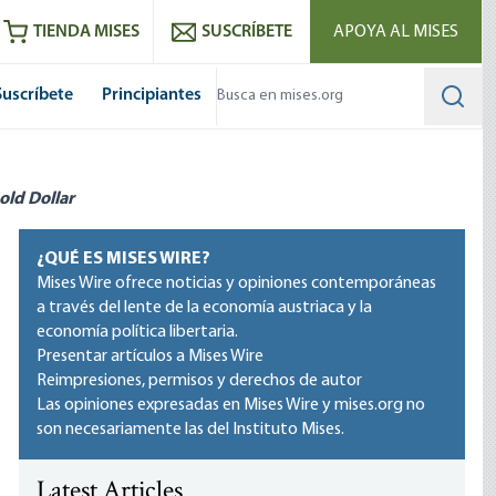
utube
RSS feed
TIENDA MISES
SUSCRÍBETE
APOYA AL MISES
Suscríbete
Principiantes
Searc
old Dollar
¿QUÉ ES MISES WIRE?
Mises Wire ofrece noticias y opiniones contemporáneas
a través del lente de la economía austriaca y la
economía política libertaria.
Presentar artículos a Mises Wire
Reimpresiones, permisos y derechos de autor
Las opiniones expresadas en Mises Wire y mises.org no
son necesariamente las del Instituto Mises.
Latest Articles