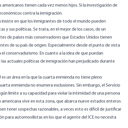
 americanos tienen cada vez menos hijos. Si la investigación de
 económicos contra la inmigración.
 insiste en que los inmigrantes de todo el mundo pueden
s y sus políticas. Se trata, en el mejor de los casos, de un
tes de países más conservadores que Estados Unidos tienen
ntes de su país de origen. Especialmente desde el punto de vista
acia el conservadurismo. En cuanto a la idea de que puedan
 las actuales políticas de inmigración han perjudicado durante
 es un área en la que la cuarta enmienda no tiene pleno
 cuarta enmienda no enumera exclusiones. Sin embargo, el Servicio
ún límite a su capacidad para violar la intimidad de una persona
ón americana vive en esta zona, que abarca nueve estados enteros
 tener sospechas razonables, a veces esto es difícil de justificar
ón para automovilistas en los que el agente del ICE no necesita