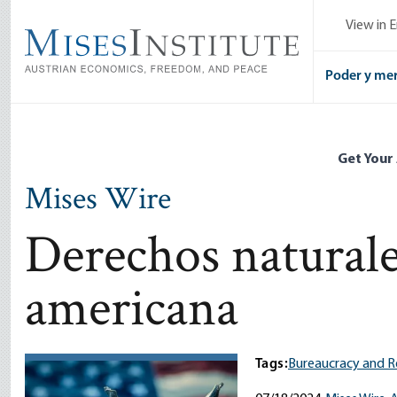
Skip
View in E
to
main
content
Poder y me
Get Your
Mises Wire
Derechos naturales
americana
Tags:
Bureaucracy and R