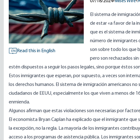
07/18/2024
•
Mises Wire
•
A
El sistema de inmigraci
de estar «a favor de la 
que es el sistema de inmi
número de inmigrantes qu
son sobre todo los que 
Read this in English
EN
pero son rechazados sin
estén dispuestos a seguir los pasos legales, sino porque éstos 
Estos inmigrantes que esperan, por supuesto, a veces son inte
los derechos humanos
. El sistema de inmigración americanos no s
ciudadanos de EEUU, especialmente los que viven a menos de 160
enmienda.
Algunos afirman que estas violaciones son necesarias por fact
El economista Bryan Caplan ha explicado que el inmigrante que 
la
excepción
, no la regla. La mayoría de los inmigrantes contribu
acceso a los programas de asistencia pública. Los inmigrantes son