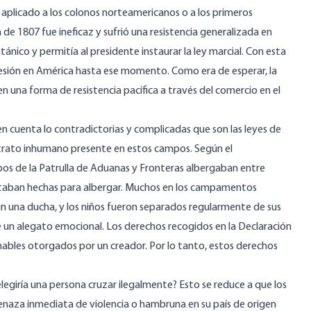
n aplicado a los colonos norteamericanos o a los primeros
n de 1807
fue ineficaz y sufrió una resistencia generalizada en
nico y permitía al presidente instaurar la ley marcial. Con esta
esión
en América hasta ese momento. Como era de esperar, la
 una forma de resistencia pacífica a través del comercio en el
 cuenta lo contradictorias y complicadas que son las leyes de
de trato inhumano presente en estos campos. Según el
os de la Patrulla de Aduanas y Fronteras albergaban entre
 estaban hechas para albergar. Muchos en los campamentos
in una ducha, y los niños fueron separados regularmente de sus
 un alegato emocional. Los derechos recogidos en la Declaración
ables otorgados por un creador. Por lo tanto, estos derechos
elegiría una persona cruzar ilegalmente? Esto se reduce a que los
enaza inmediata de violencia o hambruna en su país de origen