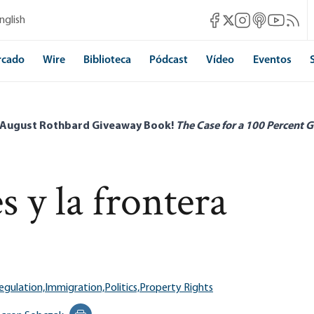
Mises Facebook
Mises Instagram
Mises itunes
Mises Yo
Mises 
nglish
Mises X
rcado
Wire
Biblioteca
Pódcast
Vídeo
Eventos
 August Rothbard Giveaway Book!
The Case for a 100 Percent G
 y la frontera
egulation,
Immigration,
Politics,
Property Rights