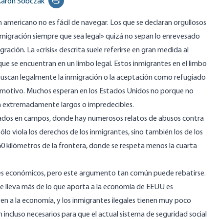
aron Sobczak
Print this page
ón americano no es
fácil de navegar
. Los que se declaran orgullosos
inmigración siempre que sea legal» quizá no sepan lo enrevesado
gración. La «crisis» descrita suele referirse en gran medida al
e se encuentran en un limbo legal. Estos inmigrantes en el limbo
buscan legalmente la inmigración o la aceptación como
refugiado
 motivo. Muchos esperan en los Estados Unidos no porque no
son extremadamente largos o impredecibles.
rnados en campos, donde hay numerosos relatos de
abusos contra
ólo viola los derechos de los inmigrantes, sino también los de los
 kilómetros de la frontera, donde se respeta menos la cuarta
ores económicos, pero este argumento tan común puede rebatirse.
se lleva más de lo que aporta a la economía de EEUU es
yen a la economía, y los inmigrantes ilegales tienen muy poco
 incluso necesarios para que el actual sistema de seguridad social