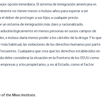
 mejor opción inmediata. El sistema de inmigración americana es
nminente no tienen meses o incluso años para esperar a ser
el deber de proteger a sus hijos a cualquier precio.
or un sistema de inmigración más claro y racionalizado.
 traduciría lógicamente en menos personas en sucios campos de
s, e incluso daría menos poder a los cárteles de la droga. Y lo que
 más habitual, las violaciones de los derechos humanos por parte
 frecuentes. Cualquiera que crea que los derechos establecidos en
da debe considerar la situación en la frontera de los EEUU como
 empresas y a los propietarios, y no al Estado, como el factor
 of the Mises Institute.