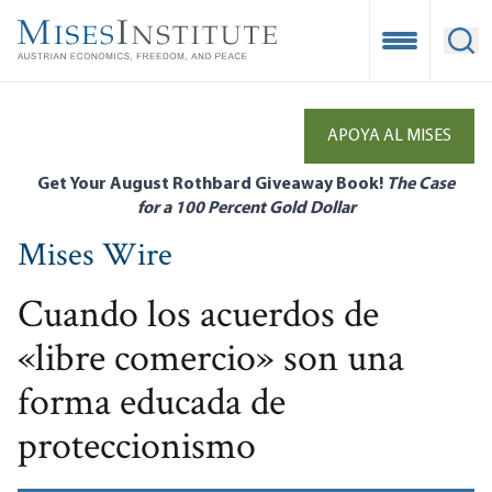
Skip
to
Open Mobile
Ope
main
content
APOYA AL MISES
Get Your August Rothbard Giveaway Book!
The Case
for a 100 Percent Gold Dollar
Mises Wire
Cuando los acuerdos de
«libre comercio» son una
forma educada de
proteccionismo