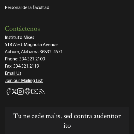
Personal de la facultad
Contáctenos
Instituto Mises
518 West Magnolia Avenue
Auburn, Alabama 36832-4571
Phone:
334.321.2100
Fax:
334.321.2119
Email Us
Join our Mailing List
Mises Facebook
Mises Instagram
Mises itunes
Mises Youtube
Mises RSS feed
Mises X
Tu ne cede malis, sed contra audentior
ito