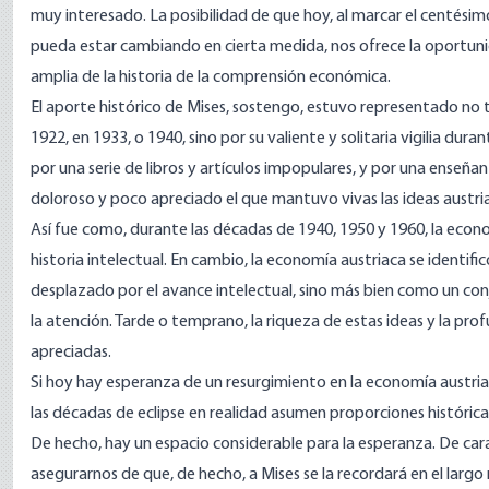
muy interesado. La posibilidad de que hoy, al marcar el centési
pueda estar cambiando en cierta medida, nos ofrece la oportunid
amplia de la historia de la comprensión económica.
El aporte histórico de Mises, sostengo, estuvo representado no t
1922, en 1933, o 1940, sino por su valiente y solitaria vigilia dura
por una serie de libros y artículos impopulares, y por una enseñan
doloroso y poco apreciado el que mantuvo vivas las ideas austria
Así fue como, durante las décadas de 1940, 1950 y 1960, la econo
historia intelectual. En cambio, la economía austriaca se identi
desplazado por el avance intelectual, sino más bien como un con
la atención. Tarde o temprano, la riqueza de estas ideas y la pro
apreciadas.
Si hoy hay esperanza de un resurgimiento en la economía austria
las décadas de eclipse en realidad asumen proporciones histórica
De hecho, hay un espacio considerable para la esperanza. De cara 
asegurarnos de que, de hecho, a Mises se la recordará en el larg