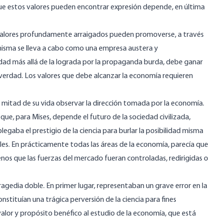
 que estos valores pueden encontrar expresión depende, en última
valores profundamente arraigados pueden promoverse, a través
 sí misma se lleva a cabo como una empresa austera y
idad más allá de la lograda por la propaganda burda, debe ganar
 verdad. Los valores que debe alcanzar la economía requieren
 mitad de su vida observar la dirección tomada por la economía.
que, para Mises, depende el futuro de la sociedad civilizada,
egaba el prestigio de la ciencia para burlar la posibilidad misma
es. En prácticamente todas las áreas de la economía, parecía que
enos que las fuerzas del mercado fueran controladas, redirigidas o
tragedia doble. En primer lugar, representaban un grave error en la
tituían una trágica perversión de la ciencia para fines
alor y propósito benéfico al estudio de la economía, que está