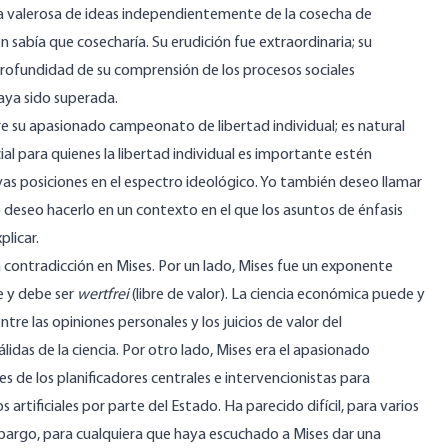
a valerosa de ideas independientemente de la cosecha de
n sabía que cosecharía. Su erudición fue extraordinaria; su
 profundidad de su comprensión de los procesos sociales
ya sido superada.
e su apasionado campeonato de libertad individual; es natural
cial para quienes la libertad individual es importante estén
as posiciones en el espectro ideológico. Yo también deseo llamar
ro deseo hacerlo en un contexto en el que los asuntos de énfasis
licar.
a contradicción en Mises. Por un lado, Mises fue un exponente
e y debe ser
wertfrei
(libre de valor). La ciencia económica puede y
e las opiniones personales y los juicios de valor del
idas de la ciencia. Por otro lado, Mises era el apasionado
es de los planificadores centrales e intervencionistas para
ificiales por parte del Estado. Ha parecido difícil, para varios
embargo, para cualquiera que haya escuchado a Mises dar una