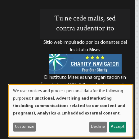
Tu ne cede malis, sed
contra audentior ito
Sitio web impulsado por los donantes del
Instituto Mises
El Instituto Mises es una organización sin
d
fines de lucro 501(c)(3) exenta de impuestos.
We use cookies and process personal data for the following
Las contribuciones son deducibles de
Use
purposes:
Functional, Advertising and Marketing
impuestos en la máxima medida que lo
of
(including communications related to our content and
permita la ley. ID Fiscal: 52-1263436.
personal
programs), Analytics & Embedded external content
.
data
and
Customize
Decline
Accept
cookies