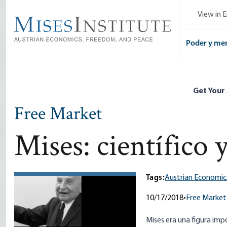
Skip
View in E
to
main
content
Poder y me
Get Your
Free Market
Mises: científico 
Tags:
Austrian Economic
10/17/2018
•
Free Market
Mises era una figura imp