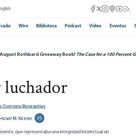
Mises Facebook
Mises Instagram
Mises itunes
Mises Yo
Mises 
nglish
Mises X
rcado
Wire
Biblioteca
Pódcast
Vídeo
Eventos
 August Rothbard Giveaway Book!
The Case for a 100 Percent G
y luchador
s Overview,
Biographies
•
Israel M. Kirzner
Print this page
onente, que representaba una integridad intelectual sin