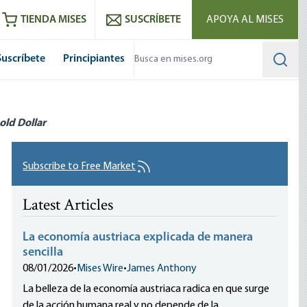
utube
RSS feed
TIENDA MISES
SUSCRÍBETE
APOYA AL MISES
Suscríbete
Principiantes
Searc
old Dollar
Subscribe to Free Market
Latest Articles
La economía austriaca explicada de manera
sencilla
08/01/2026
•
Mises Wire
•
James Anthony
La belleza de la economía austriaca radica en que surge
de la acción humana real y no depende de la