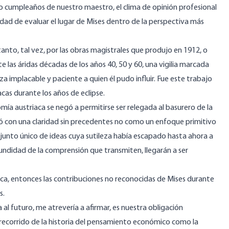
mo cumpleaños de nuestro maestro, el clima de opinión profesional
ad de evaluar el lugar de Mises dentro de la perspectiva más
anto, tal vez, por las obras magistrales que produjo en 1912, o
nte las áridas décadas de los años 40, 50 y 60, una vigilia marcada
za implacable y paciente a quien él pudo influir. Fue este trabajo
cas durante los años de eclipse.
mía austriaca se negó a permitirse ser relegada al basurero de la
ficó con una claridad sin precedentes no como un enfoque primitivo
junto único de ideas cuya sutileza había escapado hasta ahora a
fundidad de la comprensión que transmiten, llegarán a ser
ca, entonces las contribuciones no reconocidas de Mises durante
s.
al futuro, me atrevería a afirmar, es nuestra obligación
o recorrido de la historia del pensamiento económico como la