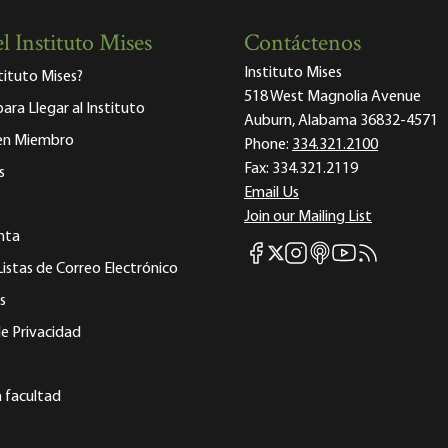
l Instituto Mises
Contáctenos
Instituto Mises
stituto Mises?
518 West Magnolia Avenue
para Llegar al Instituto
Auburn, Alabama 36832-4571
 en Miembro
Phone:
334.321.2100
Fax:
334.321.2119
s
Email Us
Join our Mailing List
nta
Mises Facebook
Mises Instagram
Mises itunes
Mises Youtube
Mises RSS fee
Mises X
Listas de Correo Electrónico
s
e Privacidad
a facultad