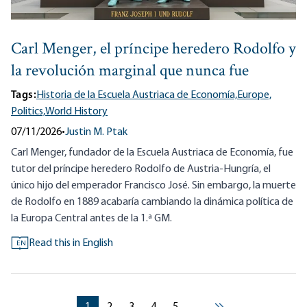
Carl Menger, el príncipe heredero Rodolfo y
la revolución marginal que nunca fue
Tags:
Historia de la Escuela Austriaca de Economía,
Europe,
Politics,
World History
07/11/2026
•
Justin M. Ptak
Carl Menger, fundador de la Escuela Austriaca de Economía, fue
tutor del príncipe heredero Rodolfo de Austria-Hungría, el
único hijo del emperador Francisco José. Sin embargo, la muerte
de Rodolfo en 1889 acabaría cambiando la dinámica política de
la Europa Central antes de la 1.ª GM.
Read this in English
EN
Pagination
Current page
Current page
Current page
Current page
Current page