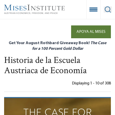
Skip
to
Open Mobile
Ope
main
content
APOYA AL MISES
Get Your August Rothbard Giveaway Book!
The Case
for a 100 Percent Gold Dollar
Historia de la Escuela
Austriaca de Economía
Displaying 1 - 10 of 308