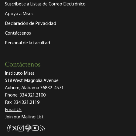
Suscríbete a Listas de Correo Electrónico
Apoya a Mises
Declaración de Privacidad
Contáctenos
Personal de la facultad
Contáctenos
Instituto Mises
518 West Magnolia Avenue
Auburn, Alabama 36832-4571
Phone:
334.321.2100
Fax:
334.321.2119
Email Us
Join our Mailing List
Mises Facebook
Mises Instagram
Mises itunes
Mises Youtube
Mises RSS feed
Mises X