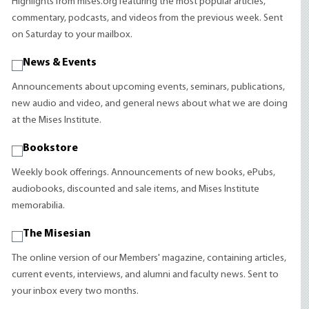
Highlights from mises.org featuring the most popular articles,
commentary, podcasts, and videos from the previous week. Sent
on Saturday to your mailbox.
News & Events
Announcements about upcoming events, seminars, publications,
new audio and video, and general news about what we are doing
at the Mises Institute.
Bookstore
Weekly book offerings. Announcements of new books, ePubs,
audiobooks, discounted and sale items, and Mises Institute
memorabilia.
The Misesian
The online version of our Members' magazine, containing articles,
current events, interviews, and alumni and faculty news. Sent to
your inbox every two months.