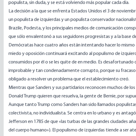
populista, sin duda, y se está volviendo más popular cada día.
La decisión a la que se enfrenta Estados Unidos el 3 de noviembr
un populista de izquierdas y un populista conservador nacionalis
Brazile, Podesta, y los principales medios de comunicación cons
que sólo envalentonó a sus seguidores progresistas y a la base 
Demócratas hace cuatro años están intentando hacer lo mismo o
miedo y oposición continuará excitando al populismo de izquierd
consumidos por él o se les quite de en medio. Es desafortunado
improbable y tan condenadamente corrupto, porque su fracaso aq
obligado a resolver un problema que el establecimiento creó.
Mientras que Sanders y sus partidarios reconocen muchos de los
Donald Trump quieren que resuelva, la gente de Bernie, por supu
Aunque tanto Trump como Sanders han sido llamados populistas,
colectivista, no individualista. Se centra en lo urbano y es anta
Jefferson en 1785 de que «las turbas de las grandes ciudades aña
del cuerpo humano»). El populismo de izquierdas tiende a ser ateo