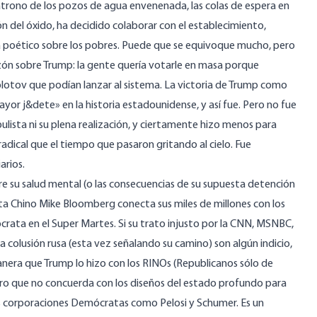
trono de los pozos de agua envenenada, las colas de espera en
rón del óxido, ha decidido colaborar con el establecimiento,
 poético sobre los pobres. Puede que se equivoque mucho, pero
azón sobre Trump
: la gente quería votarle en masa porque
lotov que podían lanzar al sistema. La victoria de Trump como
ayor j&dete» en la historia estadounidense, y así fue. Pero no fue
opulista ni su plena realización, y ciertamente hizo menos para
radical que el
tiempo que pasaron gritando al cielo
. Fue
arios.
bre su salud mental (o las consecuencias de su
supuesta detención
ta Chino
Mike Bloomberg conecta sus miles de millones con los
crata en el Super Martes. Si su trato injusto por la CNN, MSNBC,
 colusión rusa (esta vez señalando su camino) son algún indicio,
era que Trump lo hizo con los RINOs (Republicanos sólo de
uro que no concuerda con los diseños del estado profundo para
as corporaciones Demócratas como Pelosi y Schumer. Es un