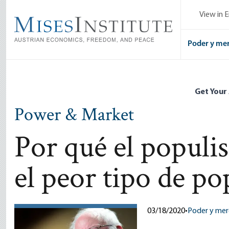
Skip
View in E
to
main
content
Poder y me
Get Your
Power & Market
Por qué el populi
el peor tipo de p
03/18/2020
•
Poder y me