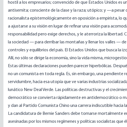
hostil a los empresarios; convencido de que Estados Unidos es un 
antisemita; consciente de la clase y la raza; utópico; y —a p
racionalista epistemológicamente en oposición a empirista, lo qu
a ajustarse a su visión en lugar de refinar una visión para acomo
responsabilidad pero exige derechos, y le aterroriza la libertad. 
la sociedad — para derribar las montañas y llenar los valles — de 
controles y equilibrios del país. El Estados Unidos que busca la
Allí, no sólo se dirige la economía, sino la vida misma, microges
Estas últimas declaraciones pueden parecer hiperbólicas. Despu
no un comunista en toda regla. Es, sin embargo, una pendiente r
servidumbre, hacia esa utopía que ve varias industrias socializada
lunático New Deal Verde. Las políticas destructivas y el crecimi
democrático se convierta rápidamente en antidemocrático o más
y dan al Partido Comunista Chino una carrera indiscutible hacia 
La candidatura de Bernie Sanders debe tomarse mortalmente en 
asesinadas por los mismos regímenes y políticas socialistas que é