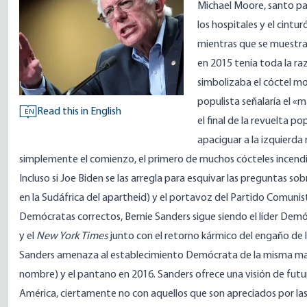
Michael Moore, santo pa
los hospitales y el cintu
mientras que se muestra
en 2015 tenía toda la r
simbolizaba el cóctel mo
populista señalaría el «m
Read this in English
EN
el final de la revuelta p
apaciguar a la izquierda 
simplemente el comienzo, el primero de muchos cócteles incendi
Incluso si Joe Biden se las arregla para esquivar las preguntas so
en la Sudáfrica del apartheid
) y el portavoz
del Partido Comunis
Demócratas correctos, Bernie Sanders sigue siendo el líder Demó
y el
New York Times
junto con el retorno kármico del engaño de la
Sanders amenaza al establecimiento Demócrata de la misma man
nombre) y el pantano en 2016. Sanders ofrece una visión de fut
América, ciertamente no con aquellos que son apreciados por l