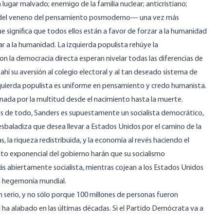
lugar malvado; enemigo de la familia nuclear; anticristiano;
esar del veneno del pensamiento posmoderno— una vez más
e significa que todos ellos están a favor de forzar a la humanidad
dar a la humanidad. La izquierda populista rehúye la
Con la democracia directa esperan nivelar todas las diferencias de
ahí su aversión al colegio electoral y al tan deseado sistema de
 izquierda populista es uniforme en pensamiento y credo humanista.
tionada por la multitud desde el nacimiento hasta la muerte.
és de todo, Sanders es supuestamente un socialista democrático,
esbaladiza que desea llevar a Estados Unidos por el camino de la
s, la riqueza redistribuida, y la economía al revés haciendo el
ento exponencial del gobierno harán que su socialismo
 abiertamente socialista, mientras cojean a los Estados Unidos
la hegemonía mundial.
serio, y no sólo porque 100 millones de personas fueron
l ha alabado en las últimas décadas. Si el Partido Demócrata va a