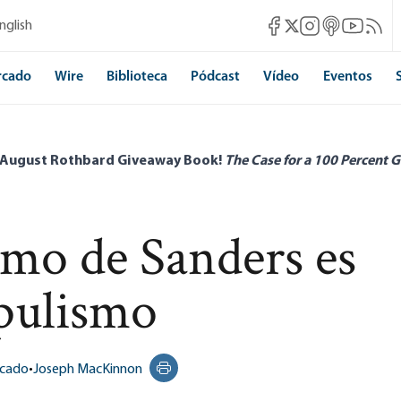
Mises Facebook
Mises Instagram
Mises itunes
Mises Yo
Mises 
nglish
Mises X
rcado
Wire
Biblioteca
Pódcast
Vídeo
Eventos
 August Rothbard Giveaway Book!
The Case for a 100 Percent G
smo de Sanders es
opulismo
rcado
•
Joseph MacKinnon
Print this page