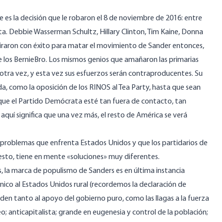
e es la decisión que le robaron el 8 de noviembre de 2016: entre
ta. Debbie Wasserman Schultz, Hillary Clinton, Tim Kaine, Donna
piraron con éxito para matar el movimiento de Sander entonces,
de los BernieBro. Los mismos genios que amañaron las primarias
tra vez, y esta vez sus esfuerzos serán contraproducentes. Su
a, como la oposición de los RINOS al Tea Party, hasta que sean
 que el Partido Demócrata esté tan fuera de contacto, tan
uí significa que una vez más, el resto de América se verá
 problemas que enfrenta Estados Unidos y que los partidarios de
esto, tiene en mente «soluciones» muy diferentes.
 la marca de populismo de Sanders es en última instancia
gónico al Estados Unidos rural (recordemos la declaración de
den tanto al apoyo del gobierno puro, como las llagas a la fuerza
; anticapitalista; grande en eugenesia y control de la población;