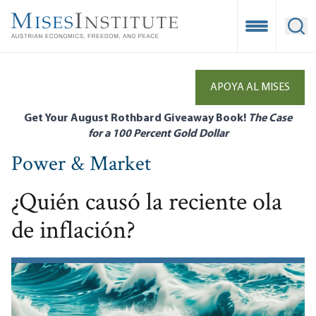
Skip
to
Open Mobile
Ope
main
content
APOYA AL MISES
Get Your August Rothbard Giveaway Book!
The Case
for a 100 Percent Gold Dollar
Power & Market
¿Quién causó la reciente ola
de inflación?