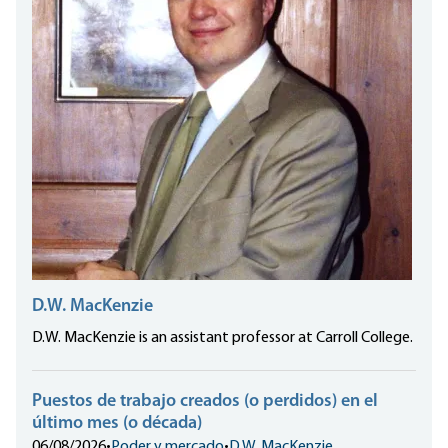
D.W. MacKenzie
D.W. MacKenzie is an assistant professor at Carroll College.
Puestos de trabajo creados (o perdidos) en el
último mes (o década)
06/08/2026
•
Poder y mercado
•
D.W. MacKenzie