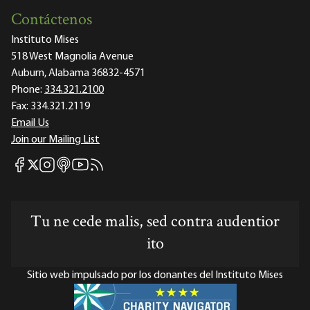
Contáctenos
Instituto Mises
518 West Magnolia Avenue
Auburn, Alabama 36832-4571
Phone:
334.321.2100
Fax:
334.321.2119
Email Us
Join our Mailing List
Mises Facebook
Mises Instagram
Mises itunes
Mises Youtube
Mises RSS feed
Mises X
Tu ne cede malis, sed contra audentior
ito
Sitio web impulsado por los donantes del Instituto Mises