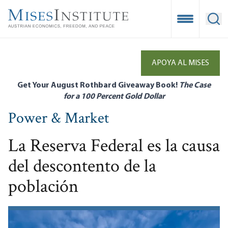
Skip
to
Open Mobile
Ope
main
content
APOYA AL MISES
Get Your August Rothbard Giveaway Book!
The Case
for a 100 Percent Gold Dollar
Power & Market
La Reserva Federal es la causa
del descontento de la
población