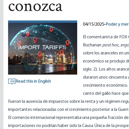
conozca
04/15/2025
•
Poder y me
El comentarista de FOX C
Buchanan
post hoc, erg
sobre los aranceles en 
económico se produjo dur
siglo. 2). Los altos aran
duraron unos cincuenta a
Read this in English
EN
crecimiento económico. Sí
canto del gallo hace que 
Fueron la ausencia de impuestos sobre la renta y un régimen regu
importantes relacionadas con el crecimiento posterior a la Guerra 
El comercio internacional representaba una pequeña fracción de 
importaciones no podrían haber sido la Causa Única de la prosp