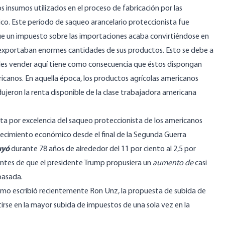
 insumos utilizados en el proceso de fabricación por las
co. Este período de saqueo arancelario proteccionista fue
que un impuesto sobre las importaciones acaba convirtiéndose en
es exportaban enormes cantidades de sus productos. Esto se debe a
les vender aquí tiene como consecuencia que éstos dispongan
canos. En aquella época, los productos agrícolas americanos
ujeron la renta disponible de la clase trabajadora americana
sta por excelencia del saqueo proteccionista de los americanos
ecimiento económico desde el final de la Segunda Guerra
uyó
durante 78 años de alrededor del 11 por ciento al 2,5 por
antes de que el presidente Trump propusiera un
aumento de
casi
pasada.
omo escribió recientemente Ron Unz, la propuesta de subida de
irse en la mayor subida de impuestos de una sola vez en la