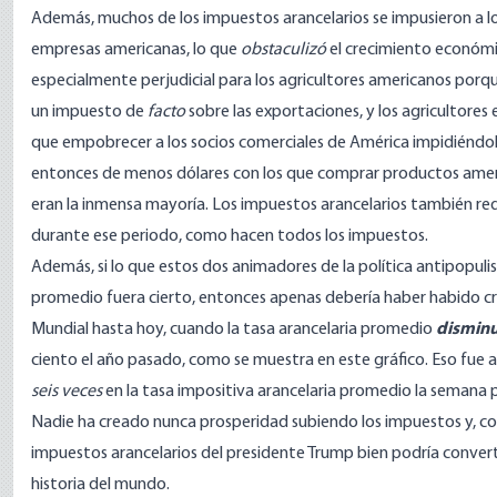
Además, muchos de los impuestos arancelarios se impusieron a los
empresas americanas, lo que
obstaculizó
el crecimiento económi
especialmente perjudicial para los agricultores americanos por
un impuesto de
facto
sobre las exportaciones, y los agricultor
que empobrecer a los socios comerciales de América impidiéndo
entonces de menos dólares con los que comprar productos ameri
eran la inmensa mayoría. Los impuestos arancelarios también red
durante ese periodo, como hacen todos los impuestos.
Además, si lo que estos dos animadores de la política antipopuli
promedio fuera cierto, entonces apenas debería haber habido cr
Mundial hasta hoy, cuando la tasa arancelaria promedio
dismin
ciento el año pasado, como se muestra en
este gráfico.
Eso fue 
seis veces
en la tasa impositiva arancelaria promedio la semana 
Nadie ha creado nunca prosperidad subiendo los impuestos y, c
impuestos arancelarios del presidente Trump bien podría convert
historia del mundo.