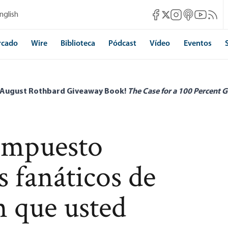
Mises Facebook
Mises Instagram
Mises itunes
Mises Yo
Mises 
nglish
Mises X
rcado
Wire
Biblioteca
Pódcast
Vídeo
Eventos
 August Rothbard Giveaway Book!
The Case for a 100 Percent G
 impuesto
s fanáticos de
 que usted