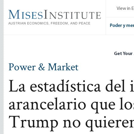
Skip
View in E
to
main
content
Poder y me
Get Your
Power & Market
La estadística del
arancelario que lo
Trump no quieren