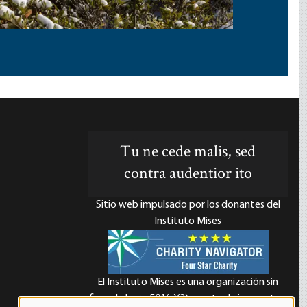
Tu ne cede malis, sed
contra audentior ito
Sitio web impulsado por los donantes del
Instituto Mises
El Instituto Mises es una organización sin
d
fines de lucro 501(c)(3) exenta de impuestos.