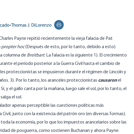
rcado
•
Thomas J. DiLorenzo
Print this page
harles Payne repitió recientemente la vieja falacia de Pat
o propter hoc
(Después de esto, por lo tanto, debido a esto)
una columna de
Breitbart
. La falacia es la siguiente 1). El crecimiento
ante el período posterior a la Guerra Civil hasta el cambio de
celes proteccionistas se impusieron durante el régimen de Lincoln y
ños. 3). Por lo tanto, los aranceles proteccionistas
causaron
el
, y el gallo canta por la mañana, luego sale el sol, por lo tanto, el
salga el sol.
lador apenas perceptible las cuestiones políticas más
Civil, junto con la existencia del patrón oro (en diversas formas).
toda la economía, por lo que los impuestos arancelarios sobre las
eridad de posguerra, como sostienen Buchanan y ahora Payne.