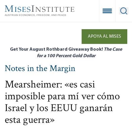
Skip
to
Open Mobile
Ope
main
content
APOYA AL MISES
Get Your August Rothbard Giveaway Book!
The Case
for a 100 Percent Gold Dollar
Notes in the Margin
Mearsheimer: «es casi
imposible para mí ver cómo
Israel y los EEUU ganarán
esta guerra»