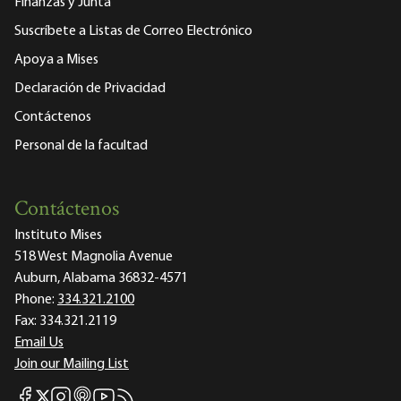
Finanzas y Junta
Suscríbete a Listas de Correo Electrónico
Apoya a Mises
Declaración de Privacidad
Contáctenos
Personal de la facultad
Contáctenos
Instituto Mises
518 West Magnolia Avenue
Auburn, Alabama 36832-4571
Phone:
334.321.2100
Fax:
334.321.2119
Email Us
Join our Mailing List
Mises Facebook
Mises Instagram
Mises itunes
Mises Youtube
Mises RSS feed
Mises X