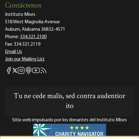
Contáctenos
Instituto Mises
518 West Magnolia Avenue
Auburn, Alabama 36832-4571
Phone:
334.321.2100
Fax:
334.321.2119
Email Us
Join our Mailing List
Mises Facebook
Mises Instagram
Mises itunes
Mises Youtube
Mises RSS feed
Mises X
Tu ne cede malis, sed contra audentior
ito
Sitio web impulsado por los donantes del Instituto Mises