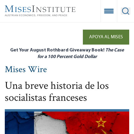
Skip
to
Open Mobile
Ope
main
content
APOYA AL MISES
Get Your August Rothbard Giveaway Book!
The Case
for a 100 Percent Gold Dollar
Mises Wire
Una breve historia de los
socialistas franceses