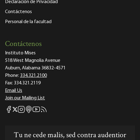
Declaración de Privacidad
Contáctenos
Personal de la facultad
Contáctenos
Instituto Mises
518 West Magnolia Avenue
Auburn, Alabama 36832-4571
Phone:
334.321.2100
Fax:
334.321.2119
Email Us
Join our Mailing List
Mises Facebook
Mises Instagram
Mises itunes
Mises Youtube
Mises RSS feed
Mises X
Tu ne cede malis, sed contra audentior