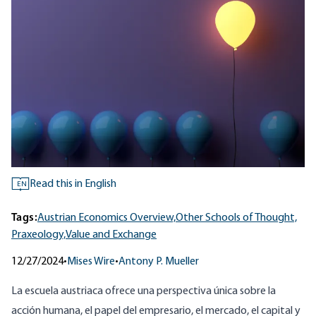
Read this in English
EN
Tags:
Austrian Economics Overview,
Other Schools of Thought,
Praxeology,
Value and Exchange
12/27/2024
•
Mises Wire
•
Antony P. Mueller
La escuela austriaca ofrece una perspectiva única sobre la
acción humana, el papel del empresario, el mercado, el capital y