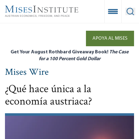
Skip
to
Open Mobile
Ope
main
content
APOYA AL MISES
Get Your August Rothbard Giveaway Book!
The Case
for a 100 Percent Gold Dollar
Mises Wire
¿Qué hace única a la
economía austriaca?