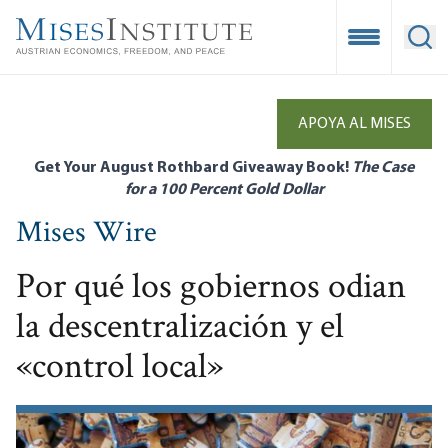
Skip
to
Open Mobile
Ope
main
content
APOYA AL MISES
Get Your August Rothbard Giveaway Book!
The Case
for a 100 Percent Gold Dollar
Mises Wire
Por qué los gobiernos odian
la descentralización y el
«control local»