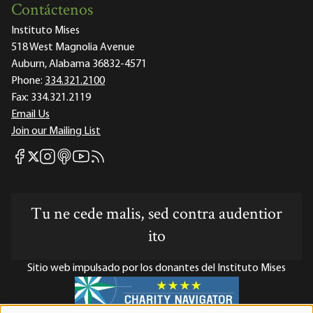
Contáctenos
Instituto Mises
518 West Magnolia Avenue
Auburn, Alabama 36832-4571
Phone:
334.321.2100
Fax:
334.321.2119
Email Us
Join our Mailing List
Mises Facebook
Mises Instagram
Mises itunes
Mises Youtube
Mises RSS feed
Mises X
Tu ne cede malis, sed contra audentior
ito
Sitio web impulsado por los donantes del Instituto Mises