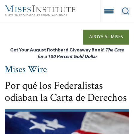
Skip
to
Open Mobile
Ope
main
content
APOYA AL MISES
Get Your August Rothbard Giveaway Book!
The Case
for a 100 Percent Gold Dollar
Mises Wire
Por qué los Federalistas
odiaban la Carta de Derechos