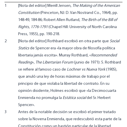
1
[Nota del editor] Merrill Jensen,
The Making of the American
Constitution
(Princeton, NJ: D. Van Nostrand Co., 1964), pp.
148-49, 184-86; Robert Allen Rutland,
The Birth of the Bill of
Rights, 1776-1791
(Chapel Hill: University of North Carolina
Press, 1955), pp. 190-218.
2
[Nota del editor] Rothbard escribió en otra parte que
Social
Statics
de Spencer era «la mayor obra de filosofía política
libertaria jamás escrita». Murray Rothbard, «
Recommended
Reading
»,
The Libertarian Forum
(junio de 1971): 5. Rothbard
se refiere al famoso caso de
Lochner vs Nueva York
(1905),
que anuló una ley de horas máximas de trabajo por el
principio de que violaba la libertad de contrato. En su
opinión disidente, Holmes escribió que «la Decimocuarta
Enmienda no promulga la
Estática social
del Sr. Herbert
Spencer».
3
Antes de la notable decisión se escribió el primer tratado
sobre la Novena Enmienda, que redescubrió esta parte de la
Constitución como un bastión particular de la libertad