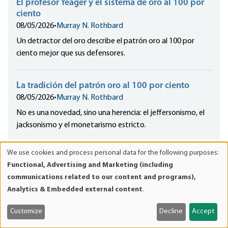
El profesor Yeager y el sistema de oro al 100 por
ciento
08/05/2026
•
Murray N. Rothbard
Un detractor del oro describe el patrón oro al 100 por
ciento mejor que sus defensores.
La tradición del patrón oro al 100 por ciento
08/05/2026
•
Murray N. Rothbard
No es una novedad, sino una herencia: el jeffersonismo, el
jacksonismo y el monetarismo estricto.
Subscribe to our Mailing Lists
We use cookies and process personal data for the following purposes:
Use
Functional, Advertising and Marketing (including
of
communications related to our content and programs),
Email Subscriptions
*
personal
Analytics & Embedded external content
.
Select the emails you'd like to receive (choose at least one):
data
Daily
and
Customize
Decline
Accept
cookies
Selections from mises.org—articles, commentary, podcasts, and