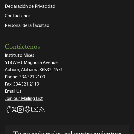
Declaración de Privacidad
Contáctenos
Personal de la facultad
Contáctenos
Instituto Mises
518 West Magnolia Avenue
Auburn, Alabama 36832-4571
Phone:
334.321.2100
Fax:
334.321.2119
Email Us
Join our Mailing List
Mises Facebook
Mises Instagram
Mises itunes
Mises Youtube
Mises RSS feed
Mises X