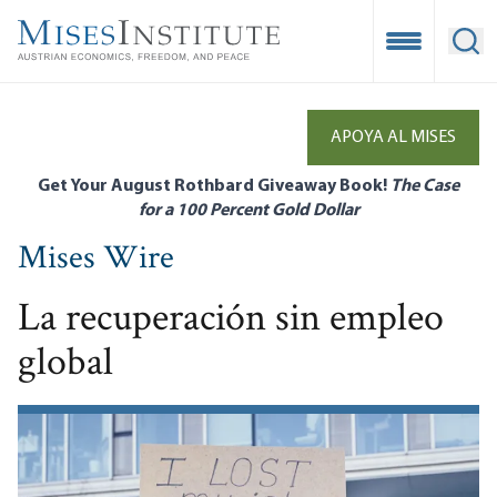
Skip
to
Open Mobile
Ope
main
content
APOYA AL MISES
Get Your August Rothbard Giveaway Book!
The Case
for a 100 Percent Gold Dollar
Mises Wire
La recuperación sin empleo
global