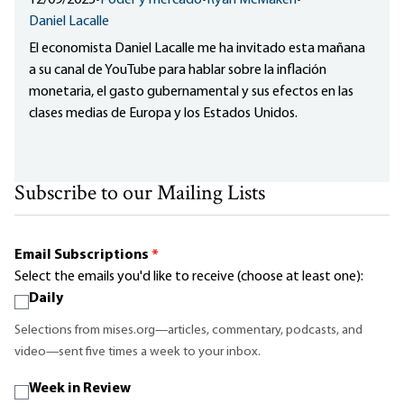
12/09/2025
•
Poder y mercado
•
Ryan McMaken
•
Daniel Lacalle
El economista Daniel Lacalle me ha invitado esta mañana
a su canal de YouTube para hablar sobre la inflación
monetaria, el gasto gubernamental y sus efectos en las
clases medias de Europa y los Estados Unidos.
Subscribe to our Mailing Lists
Email Subscriptions
*
Select the emails you'd like to receive (choose at least one):
Daily
Selections from mises.org—articles, commentary, podcasts, and
video—sent five times a week to your inbox.
Week in Review