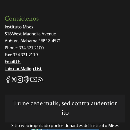
Contáctenos
Instituto Mises
518 West Magnolia Avenue
Auburn, Alabama 36832-4571
Phone:
334.321.2100
Fax:
334.321.2119
Email Us
Join our Mailing List
Mises Facebook
Mises Instagram
Mises itunes
Mises Youtube
Mises RSS feed
Mises X
Tu ne cede malis, sed contra audentior
ito
Sitio web impulsado por los donantes del Instituto Mises