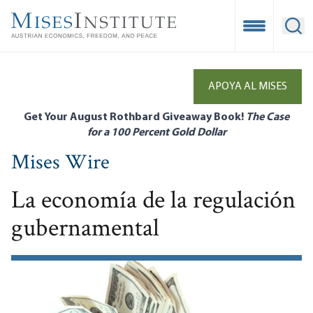
Skip
to
Open Mobile
Ope
main
content
APOYA AL MISES
Get Your August Rothbard Giveaway Book!
The Case
for a 100 Percent Gold Dollar
Mises Wire
La economía de la regulación
gubernamental