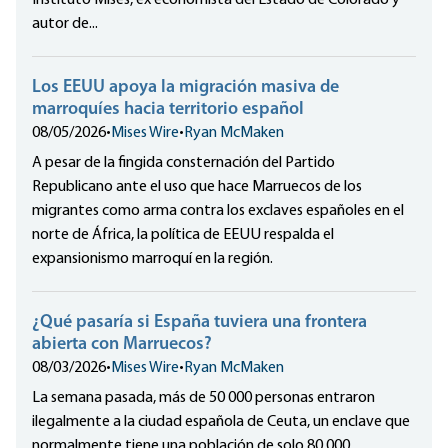
Instituto Mises, ex economista del Estado de Colorado y
autor de...
Los EEUU apoya la migración masiva de
marroquíes hacia territorio español
08/05/2026
•
Mises Wire
•
Ryan McMaken
A pesar de la fingida consternación del Partido
Republicano ante el uso que hace Marruecos de los
migrantes como arma contra los exclaves españoles en el
norte de África, la política de EEUU respalda el
expansionismo marroquí en la región.
¿Qué pasaría si España tuviera una frontera
abierta con Marruecos?
08/03/2026
•
Mises Wire
•
Ryan McMaken
La semana pasada, más de 50 000 personas entraron
ilegalmente a la ciudad española de Ceuta, un enclave que
normalmente tiene una población de solo 80 000