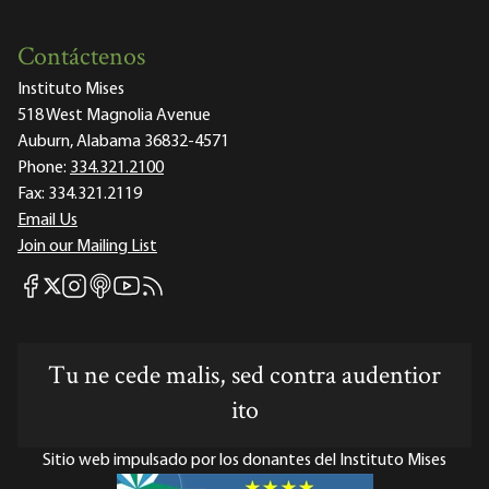
Contáctenos
Instituto Mises
518 West Magnolia Avenue
Auburn, Alabama 36832-4571
Phone:
334.321.2100
Fax:
334.321.2119
Email Us
Join our Mailing List
Mises Facebook
Mises Instagram
Mises itunes
Mises Youtube
Mises RSS feed
Mises X
Tu ne cede malis, sed contra audentior
ito
Sitio web impulsado por los donantes del Instituto Mises