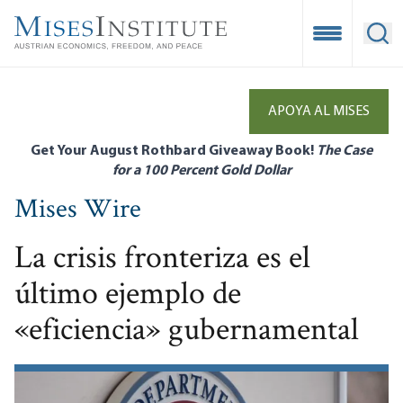
Skip
to
Open Mobile
Ope
main
content
APOYA AL MISES
Get Your August Rothbard Giveaway Book!
The Case
for a 100 Percent Gold Dollar
Mises Wire
La crisis fronteriza es el
último ejemplo de
«eficiencia» gubernamental