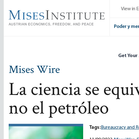
Skip
View in E
to
main
content
Poder y me
Get Your
Mises Wire
La ciencia se equiv
no el petróleo
Tags:
Bureaucracy and R