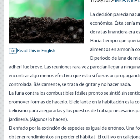
11/09/2022
•
Mises Wire
•
D
La decisión parecía nat
económica. Ésta tenía m
de ratas financiera era 
Hacía tiempo que quería
alimentos en armonía con
Read this in English
EN
El periodo de luna de mi
adherí fue breve. Las reuniones rara vez parecían llegar a ninguna 
encontrar algo menos efectivo que esto si fueras un propagand
controlada. Básicamente, se trata de gritar y no hacer nada.
La furia contra los combustibles fósiles pronto se sintió sin sen
promover formas de hacerlo. El elefante en la habitación es la c
belicismo para asegurarlas y los puestos de trabajo necesarios 
jardinería. (Algunos lo hacen).
El enfado por la extinción de especies es igual de erróneo. Una
obtener rendimientos sin perder el hábitat. El cultivo en callejo