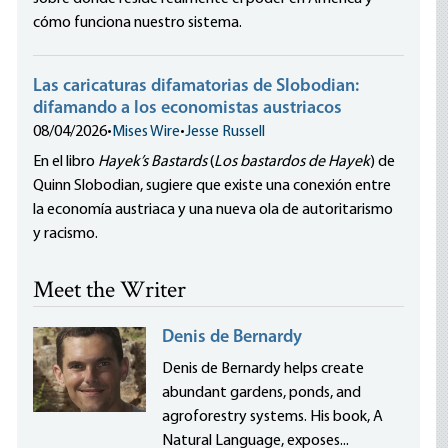
cómo funciona nuestro sistema.
Las caricaturas difamatorias de Slobodian:
difamando a los economistas austriacos
08/04/2026
•
Mises Wire
•
Jesse Russell
En el libro
Hayek’s Bastards
(
Los bastardos de Hayek
) de
Quinn Slobodian, sugiere que existe una conexión entre
la economía austriaca y una nueva ola de autoritarismo
y racismo.
Meet the Writer
Denis de Bernardy
Denis de Bernardy helps create
abundant gardens, ponds, and
agroforestry systems. His book, A
Natural Language, exposes...