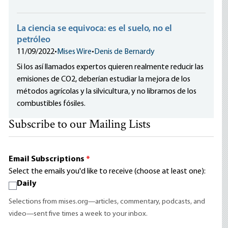
La ciencia se equivoca: es el suelo, no el
petróleo
11/09/2022
•
Mises Wire
•
Denis de Bernardy
Si los así llamados expertos quieren realmente reducir las
emisiones de CO2, deberían estudiar la mejora de los
métodos agrícolas y la silvicultura, y no librarnos de los
combustibles fósiles.
Subscribe to our Mailing Lists
Email Subscriptions
*
Select the emails you'd like to receive (choose at least one):
Daily
Selections from mises.org—articles, commentary, podcasts, and
video—sent five times a week to your inbox.