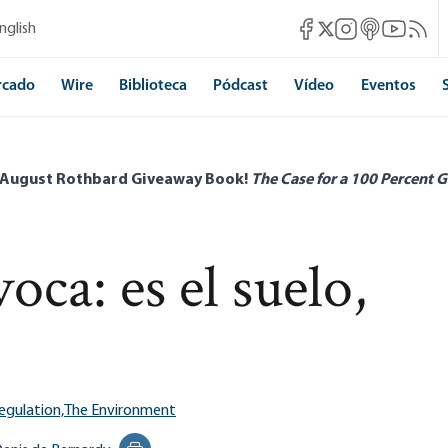
Mises Facebook
Mises Instagram
Mises itunes
Mises Yo
Mises 
nglish
Mises X
rcado
Wire
Biblioteca
Pódcast
Vídeo
Eventos
 August Rothbard Giveaway Book!
The Case for a 100 Percent G
oca: es el suelo,
egulation,
The Environment