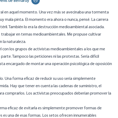
enis de Bernardy
Print this page
ural en aquel momento. Una vez más se avecinaba una tormenta
uy mala pinta. El momento era ahora o nunca, pensé. La carrera
estéril. También lo era la destrucción medioambiental asociada.
 trabajar en temas medioambientales. Me propuse cultivar
 la naturaleza.
el con los grupos de activistas medioambientales a los que me
parte. Tampoco las peticiones ni las protestas. Sería difícil
ista encargado de montar una operación psicológica de oposición
tido. Una forma eficaz de reducir su uso sería simplemente
omida. Hay que tener en cuenta las cadenas de suministro, el
para comprarlos. Los activistas preocupados deberían promover la
 forma eficaz de evitarla es simplemente promover formas de
nes es una de esas formas. Los setos ofrecen innumerables