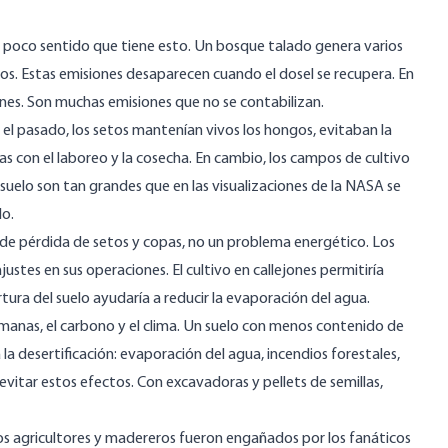
 el poco sentido que tiene esto. Un bosque talado genera
varios
s. Estas emisiones desaparecen cuando el dosel se recupera. En
ones. Son muchas emisiones que no se contabilizan.
el pasado, los setos mantenían vivos los hongos, evitaban la
as con el laboreo y la cosecha. En cambio, los campos de cultivo
suelo son tan grandes que en las visualizaciones de la NASA
se
do.
 de pérdida de setos y copas, no un problema energético. Los
ajustes
en sus operaciones. El cultivo en callejones permitiría
rtura del suelo ayudaría a reducir
la evaporación del agua
.
humanas, el carbono y el clima. Un suelo con menos contenido de
 la
desertificación
: evaporación del agua, incendios forestales,
evitar estos efectos. Con excavadoras y pellets de semillas,
Los agricultores y madereros fueron engañados por los fanáticos