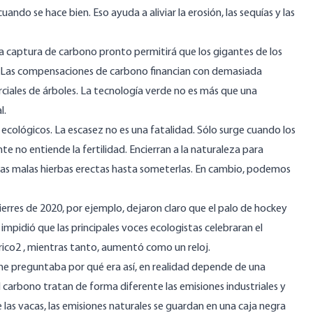
do se hace bien. Eso ayuda a aliviar la erosión, las sequías y las
La captura de carbono pronto permitirá que los gigantes de los
a. Las compensaciones de carbono financian con demasiada
ciales de árboles. La tecnología verde no es más que una
l.
ecológicos. La escasez no es una fatalidad. Sólo surge cuando los
ente
no entiende la fertilidad
. Encierran a la naturaleza para
las malas hierbas erectas hasta someterlas. En cambio, podemos
ierres de 2020, por ejemplo,
dejaron claro
que el palo de hockey
 impidió que las principales voces ecologistas celebraran el
ico2 , mientras tanto,
aumentó como un reloj
.
 me preguntaba por qué era así, en realidad depende de una
 carbono tratan de forma diferente las emisiones industriales y
las vacas, las emisiones naturales se guardan en una caja negra