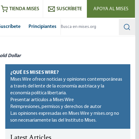
utube
RSS feed
TIENDA MISES
SUSCRÍBETE
APOYA AL MISES
Suscríbete
Principiantes
Searc
old Dollar
¿QUÉ ES MISES WIRE?
Mises Wire ofrece noticias y opiniones contemporáneas
a través del lente de la economía austriaca y la
economía política libertaria.
Presentar artículos a Mises Wire
Reimpresiones, permisos y derechos de autor
Las opiniones expresadas en Mises Wire y mises.org no
son necesariamente las del Instituto Mises.
Latest Articles