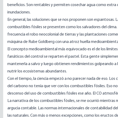
beneficios. Son
rentables
y permiten cosechar agua como extra cuan
inundaciones.
En general, las soluciones que se nos proponen son espantosas. 
combustibles fósiles
se present
en como los salvadores del clim
frecuencia el
robo
neocolonial
de tierras
y las plantaciones comer
máquina de Rube Goldberg
con una atroz huella medioambienta
El concepto medioambiental más equivocado es el de los límites 
fanáticos del control se reparten el pastel. Esta gente simplem
mantenerla a salvo y luego obtienen rendimientos golpeando a 
nutrir los ecosistemas abundantes
.
Con el tiempo, la ciencia empezó a no parecer nada de eso. Los c
del carbono no tenía que ver con los combustibles fósiles. Eso no
descenso del uso
de combustibles fósiles ese año. El CO atmosfér
La narrativa de los combustibles fósiles, se me ocurrió mientras
argucia contable. Las normas internacionales de contabilidad del
las naturales. Con más o menos excepciones, como los eructos de 