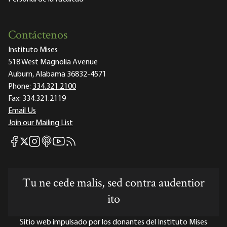
Contáctenos
Instituto Mises
518 West Magnolia Avenue
Auburn, Alabama 36832-4571
Phone:
334.321.2100
Fax:
334.321.2119
Email Us
Join our Mailing List
Mises Facebook
Mises Instagram
Mises itunes
Mises Youtube
Mises RSS feed
Mises X
Tu ne cede malis, sed contra audentior
ito
Sitio web impulsado por los donantes del Instituto Mises