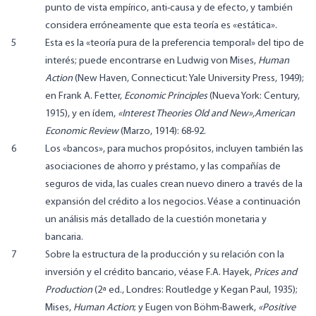
punto de vista empírico, anti-causa y de efecto, y también
considera erróneamente que esta teoría es «estática».
5
Esta es la «teoría pura de la preferencia temporal» del tipo de
interés; puede encontrarse en Ludwig von Mises,
Human
Action
(New Haven, Connecticut: Yale University Press, 1949);
en Frank A. Fetter,
Economic Principles
(Nueva York: Century,
1915), y en ídem,
«Interest Theories Old and New»,
American
Economic Review
(Marzo, 1914): 68-92.
6
Los «bancos», para muchos propósitos, incluyen también las
asociaciones de ahorro y préstamo, y las compañías de
seguros de vida, las cuales crean nuevo dinero a través de la
expansión del crédito a los negocios. Véase a continuación
un análisis más detallado de la cuestión monetaria y
bancaria.
7
Sobre la estructura de la producción y su relación con la
inversión y el crédito bancario, véase F.A. Hayek,
Prices and
Production
(2ª ed., Londres: Routledge y Kegan Paul, 1935);
Mises,
Human Action
; y Eugen von Böhm-Bawerk,
«Positive