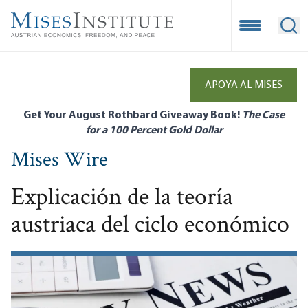
Skip
to
Open Mobile
Ope
main
content
APOYA AL MISES
Get Your August Rothbard Giveaway Book!
The Case
for a 100 Percent Gold Dollar
Mises Wire
Explicación de la teoría
austriaca del ciclo económico