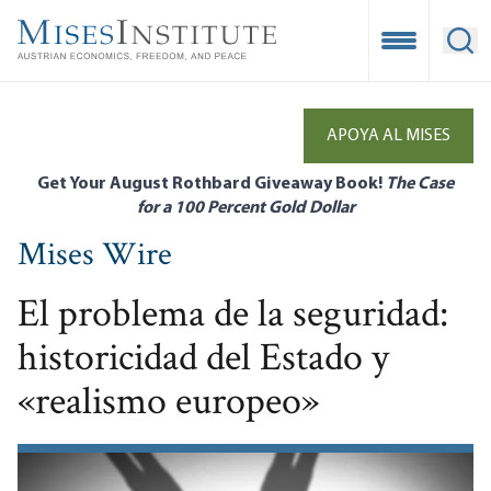
Skip
to
Open Mobile
Ope
main
content
APOYA AL MISES
Get Your August Rothbard Giveaway Book!
The Case
for a 100 Percent Gold Dollar
Mises Wire
El problema de la seguridad:
historicidad del Estado y
«realismo europeo»