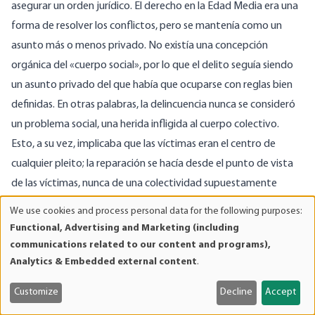
asegurar un orden jurídico. El derecho en la Edad Media era una
forma de resolver los conflictos, pero se mantenía como un
asunto más o menos privado. No existía una concepción
orgánica del «cuerpo social», por lo que el delito seguía siendo
un asunto privado del que había que ocuparse con reglas bien
definidas. En otras palabras, la delincuencia nunca se consideró
un problema social, una herida infligida al cuerpo colectivo.
Esto, a su vez, implicaba que las víctimas eran el centro de
cualquier pleito; la reparación se hacía desde el punto de vista
de las víctimas, nunca de una colectividad supuestamente
herida. Incluso cuando estallaban rencillas, lo cual era bastante
We use cookies and process personal data for the following purposes:
Use
frecuente, se pedía a las familias implicadas que restablecieran
Functional, Advertising and Marketing (including
of
la paz pública, pero muy pocas veces se castigaba a los autores
communications related to our content and programs),
personal
Analytics & Embedded external content
.
de los delitos una vez restablecida la paz.
data
En un sentido peculiar, las palabras, como ideas cristalizadas,
and
Customize
Decline
Accept
tienen consecuencias: el periodo medieval había terminado
cookies