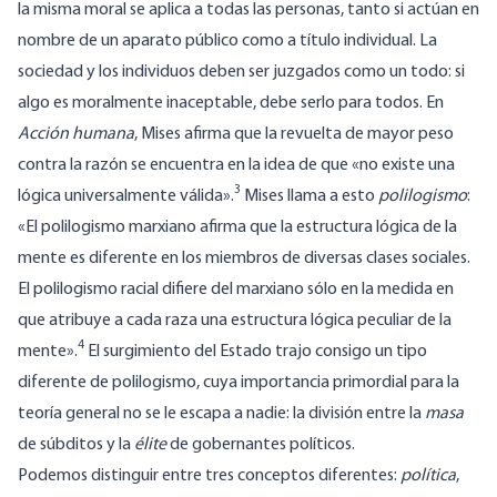
la misma moral se aplica a todas las personas, tanto si actúan en
nombre de un aparato público como a título individual. La
sociedad y los individuos deben ser juzgados como un todo: si
algo es moralmente inaceptable, debe serlo para todos. En
Acción humana
, Mises afirma que la revuelta de mayor peso
contra la razón se encuentra en la idea de que «no existe una
3
lógica universalmente válida».
Mises llama a esto
polilogismo
:
«El polilogismo marxiano afirma que la estructura lógica de la
mente es diferente en los miembros de diversas clases sociales.
El polilogismo racial difiere del marxiano sólo en la medida en
que atribuye a cada raza una estructura lógica peculiar de la
4
mente».
El surgimiento del Estado trajo consigo un tipo
diferente de polilogismo, cuya importancia primordial para la
teoría general no se le escapa a nadie: la división entre la
masa
de súbditos y la
élite
de gobernantes políticos.
Podemos distinguir entre tres conceptos diferentes:
política
,