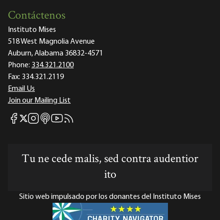
Contáctenos
Instituto Mises
518 West Magnolia Avenue
Auburn, Alabama 36832-4571
Phone:
334.321.2100
Fax:
334.321.2119
Email Us
Join our Mailing List
Mises Facebook
Mises Instagram
Mises itunes
Mises Youtube
Mises RSS feed
Mises X
Tu ne cede malis, sed contra audentior
ito
Sitio web impulsado por los donantes del Instituto Mises