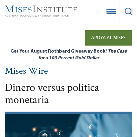
Skip
to
Open Mobile
Ope
main
content
APOYA AL MISES
Get Your August Rothbard Giveaway Book!
The Case
for a 100 Percent Gold Dollar
Mises Wire
Dinero versus política
monetaria