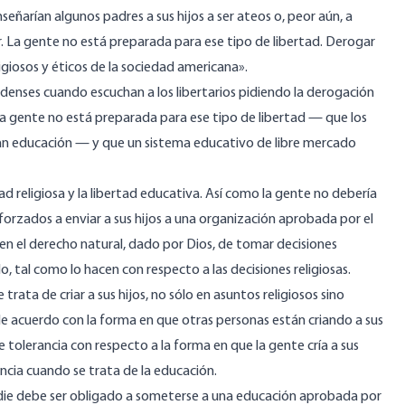
eñarían algunos padres a sus hijos a ser ateos o, peor aún, a
ar. La gente no está preparada para ese tipo de libertad. Derogar
religiosos y éticos de la sociedad americana».
enses cuando escuchan a los libertarios pidiendo la derogación
e la gente no está preparada para ese tipo de libertad — que los
ían educación — y que un sistema educativo de libre mercado
tad religiosa y la libertad educativa. Así como la gente no debería
r forzados a enviar a sus hijos a una organización aprobada por el
nen el derecho natural, dado por Dios, de tomar decisiones
o, tal como lo hacen con respecto a las decisiones religiosas.
ta de criar a sus hijos, no sólo en asuntos religiosos sino
 acuerdo con la forma en que otras personas están criando a sus
 tolerancia con respecto a la forma en que la gente cría a sus
cia cuando se trata de la educación.
nadie debe ser obligado a someterse a una educación aprobada por