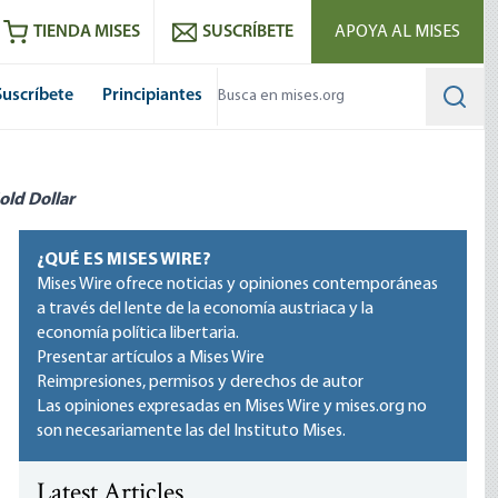
utube
RSS feed
TIENDA MISES
SUSCRÍBETE
APOYA AL MISES
Suscríbete
Principiantes
Searc
old Dollar
¿QUÉ ES MISES WIRE?
Mises Wire ofrece noticias y opiniones contemporáneas
a través del lente de la economía austriaca y la
economía política libertaria.
Presentar artículos a Mises Wire
Reimpresiones, permisos y derechos de autor
Las opiniones expresadas en Mises Wire y mises.org no
son necesariamente las del Instituto Mises.
Latest Articles