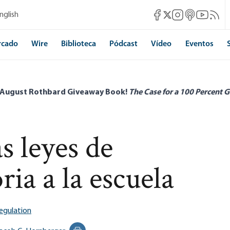
Mises Facebook
Mises Instagram
Mises itunes
Mises Yo
Mises 
nglish
Mises X
rcado
Wire
Biblioteca
Pódcast
Vídeo
Eventos
 August Rothbard Giveaway Book!
The Case for a 100 Percent G
s leyes de
ria a la escuela
egulation