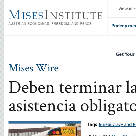
Skip
View in E
to
main
content
Poder y me
Get Your
Mises Wire
Deben terminar la
asistencia obligato
Tags:
Bureaucracy and R