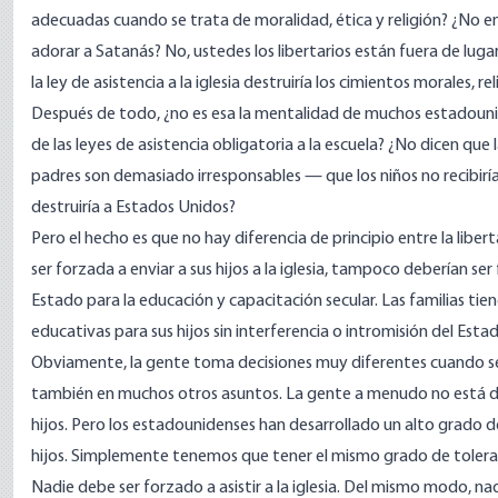
adecuadas cuando se trata de moralidad, ética y religión? ¿No ens
adorar a Satanás? No, ustedes los libertarios están fuera de lug
la ley de asistencia a la iglesia destruiría los cimientos morales, 
Después de todo, ¿no es esa la mentalidad de muchos estadounid
de las leyes de asistencia obligatoria a la escuela? ¿No dicen qu
padres son demasiado irresponsables — que los niños no recibir
destruiría a Estados Unidos?
Pero el hecho es que no hay diferencia de principio entre la liber
ser forzada a enviar a sus hijos a la iglesia, tampoco deberían se
Estado para la educación y capacitación secular. Las familias tie
educativas para sus hijos sin interferencia o intromisión del Estad
Obviamente, la gente toma decisiones muy diferentes cuando se tra
también en muchos otros asuntos. La gente a menudo no está de
hijos. Pero los estadounidenses han desarrollado un alto grado de
hijos. Simplemente tenemos que tener el mismo grado de toleran
Nadie debe ser forzado a asistir a la iglesia. Del mismo modo, 