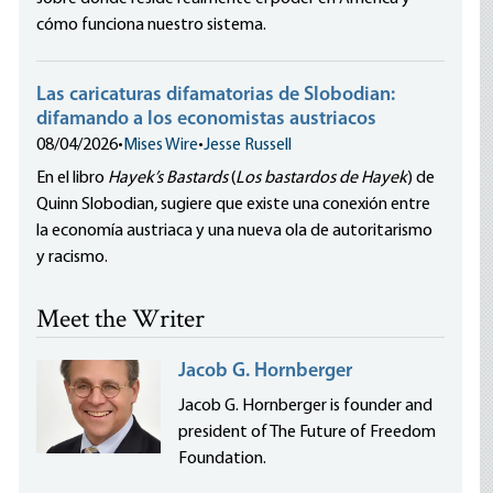
cómo funciona nuestro sistema.
Las caricaturas difamatorias de Slobodian:
difamando a los economistas austriacos
08/04/2026
•
Mises Wire
•
Jesse Russell
En el libro
Hayek’s Bastards
(
Los bastardos de Hayek
) de
Quinn Slobodian, sugiere que existe una conexión entre
la economía austriaca y una nueva ola de autoritarismo
y racismo.
Meet the Writer
Jacob G. Hornberger
Jacob G. Hornberger is founder and
president of The Future of Freedom
Foundation.