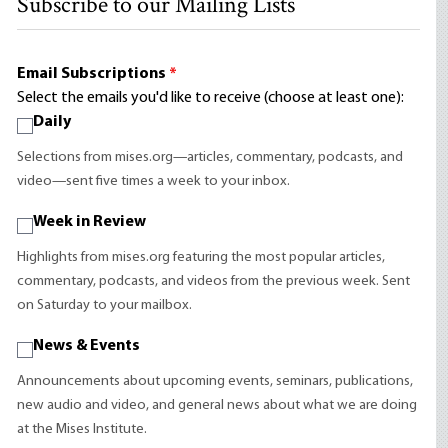
Subscribe to our Mailing Lists
Email Subscriptions
*
Select the emails you'd like to receive (choose at least one):
Daily
Selections from mises.org—articles, commentary, podcasts, and
video—sent five times a week to your inbox.
Week in Review
Highlights from mises.org featuring the most popular articles,
commentary, podcasts, and videos from the previous week. Sent
on Saturday to your mailbox.
News & Events
Announcements about upcoming events, seminars, publications,
new audio and video, and general news about what we are doing
at the Mises Institute.