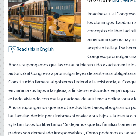
05/25/2019
•
Mises Wire
•
J
Imagínese si el Congreso 
los domingos. La abruma
concepto de libertad re
americana que no hay man
acepten tal ley. Esa her
Read this in English
EN
Congreso promulgar una 
Ahora, supongamos que las cosas hubieran sido exactamente lo c
autorizó al Congreso a promulgar leyes de asistencia obligator
Constitución llamara al gobierno federal a la existencia, el Con
enviaran a sus hijos a la iglesia, a fin de ser educados en princip
estado viviendo con esa ley nacional de asistencia obligatoria a l
Ahora supongamos que nosotros, los libertarios, abogáramos por la
las familias decidir por sí mismas si enviar a sus hijos a la iglesia 
«¿Están locos los libertarios? Si dejamos que las familias tomen esa
padres son demasiado irresponsables. ¿Cómo podemos estar segur