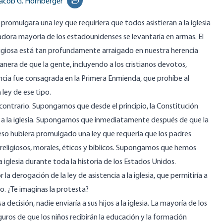
acob G. Hornberger
Print this page
promulgara una ley que requiriera que todos asistieran a la iglesia
dora mayoría de los estadounidenses se levantaría en armas. El
ligiosa está tan profundamente arraigado en nuestra herencia
era de que la gente, incluyendo a los cristianos devotos,
encia fue consagrada en la Primera Enmienda, que prohíbe al
ley de ese tipo.
ontrario. Supongamos que desde el principio, la Constitución
ia a la iglesia. Supongamos que inmediatamente después de que la
greso hubiera promulgado una ley que requería que los padres
ios religiosos, morales, éticos y bíblicos. Supongamos que hemos
a iglesia durante toda la historia de los Estados Unidos.
 derogación de la ley de asistencia a la iglesia, que permitiría a
o no. ¿Te imaginas la protesta?
 decisión, nadie enviaría a sus hijos a la iglesia. La mayoría de los
os de que los niños recibirán la educación y la formación