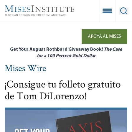
Skip
to
Open Mobile
Ope
main
content
APOYA AL MISES
Get Your August Rothbard Giveaway Book!
The Case
for a 100 Percent Gold Dollar
Mises Wire
¡Consigue tu folleto gratuito
de Tom DiLorenzo!