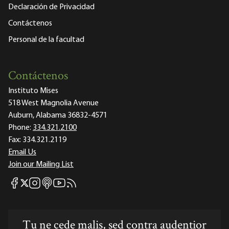
Declaración de Privacidad
Contáctenos
Personal de la facultad
Contáctenos
Instituto Mises
518 West Magnolia Avenue
Auburn, Alabama 36832-4571
Phone:
334.321.2100
Fax:
334.321.2119
Email Us
Join our Mailing List
Mises Facebook
Mises Instagram
Mises itunes
Mises Youtube
Mises RSS feed
Mises X
Tu ne cede malis, sed contra audentior